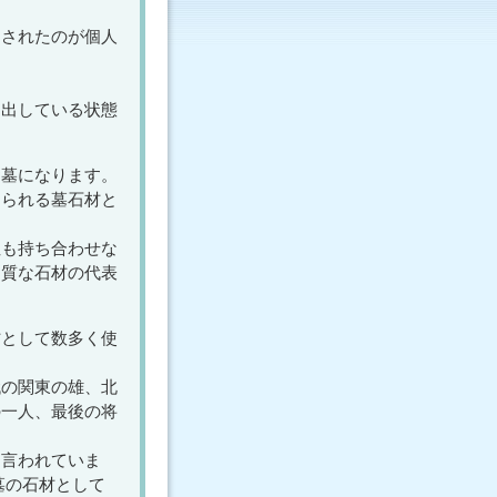
用されたのが個人
り出している状態
お墓になります。
じられる墓石材と
性も持ち合わせな
良質な石材の代表
材として数多く使
代の関東の雄、北
の一人、最後の将
と言われていま
墓の石材として