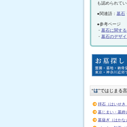
も認められてい
●関連語：
墓石
●参考ページ
・
墓石に関する
・
墓石のデザイ
“
は
”ではじまる
拝石（はいせき
墓じまい・墓終
墓薙ぎ（はかな