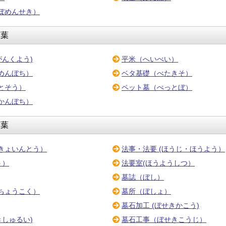
ぼめんせき）
言葉
がんくよう)
平米（へいべい）
めんぼち）
ベタ基礎（べたきそ）
とそう）
ペット墓（ぺっとぼ）
かんぼち）
言葉
きょいんとう）
法事・法要 (ほうじ・ほうよう）
う）
法要室(ほうようしつ）
墓誌（ぼし）
ちょうこく）
墓所（ぼしょ）
墓石加工 (ぼせきかこう)
きしゅるい)
墓石工事（ぼせきこうじ）