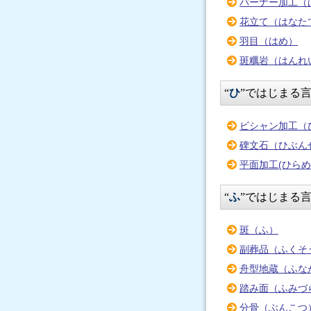
バーナー加工（
花立て（はなた
羽目（はめ）
斑糲岩（はんれ
“
ひ
”ではじまる
ビシャン加工（
碑文石（ひぶん
平面加工(ひら
“
ふ
”ではじまる
斑（ふ）
副葬品（ふくそ
舟型地蔵（ふな
踏み面（ふみづ
分骨（ぶんこつ