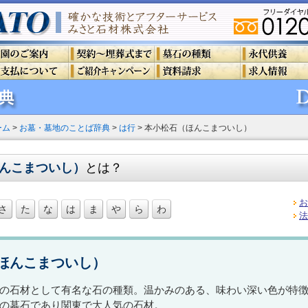
ーム
>
お墓・墓地のことば辞典
>
は行
> 本小松石（ほんこまついし）
んこまついし）
とは？
お
さ
た
な
は
ま
や
ら
わ
法
ほんこまついし）
の石材として有名な石の種類。温かみのある、味わい深い色が特
の墓石であり関東で大人気の石材。