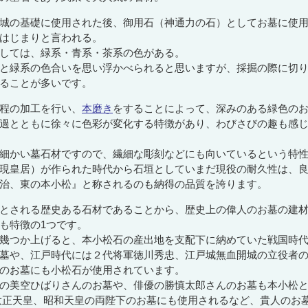
城の基礎に使用された後、御用石（神通力の石）としてお墓に使
はじまりと言われる。
しては、緑系・青系・茶系の色がある。
と緑系の色合いを思い浮かべられると思いますが、採掘の際に切
ることが多いです。
程の加工を行い、
本磨き
をすることによって、深みのある緑色の
過とともに徐々に色彩が変化する特徴があり、わびさびの趣も感
細かい墓石材ですので、繊細な彫刻などにも向いているという特
現皇居）が作られた時代から石垣としていまだ現役の耐久性は、
治、東の本小松』と称されるのも納得の品質を誇ります。
とされる歴史ある石材であることから、歴史上の偉人のお墓の建
も特徴の1つです。
幾つか上げると、本小松石の産出地を支配下に納めていた戦国時
墓や、江戸時代には２代将軍徳川秀忠、江戸城無血開城の立役者
のお墓にも小松石が使用されています。
の美空ひばりさんのお墓や、俳優の勝慎太郎さんのお墓も本小松
大正天皇、昭和天皇の両陛下のお墓にも使用されるなど、貴人のお