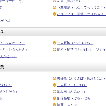
ばーなーかこう）
花筒（はなづつ）
て）
花立彫刻（はなたてちょうこく
バリアフリー墓地（ばりあふり
いがん）
言葉
びしゃんかこう）
一人墓地（ひとりぼち）
せき・ひもんせき）
廟所・廟堂 (びょうしょ・びょ
めんかこう）
言葉
夫婦墓（ふうふぼ・めおとばか
うひん）
二人墓（ふたりぼ）
がたじぞう）
踏み石（ふみいし）
ら）
部落墓地（ぶらくぼち）
）
墳墓（ふんぼ）