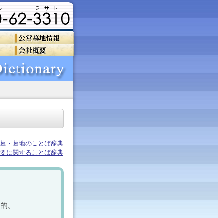
墓・墓地のことば辞典
要に関することば辞典
徴的。