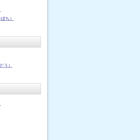
）
ーぼち）
うどう）
）