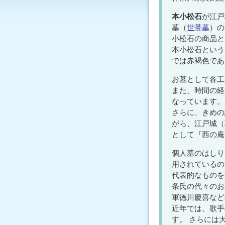
本小松石
が江戸
墓（
世帯墓
）の
小松石の商品と
本小松石という
では赤褐色であ
お墓として各工
また、時間の経
なっています。
さらに、きめの
がら、江戸城（
として『西の庵
個人墓のはしり
用されているの
代表的なものを
条氏の代々のお
軍徳川慶喜など
近年では、歌手
す。 さらには