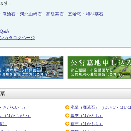
ます。
・
庵治石
・
河北山崎石
・
高級墓石
・
五輪塔
・
和型墓石
Q&A
ンカタログページ
言葉
・おがみいし）
廃墓（廃墓石）（はいぼ・はい
い（はかじまい）
墓友（はかとも）
ぎ）
墓守（はかもり）