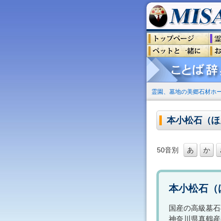
霊園、墓地の美郷石材ホ
本小松石（ほ
50音別
あ
か
本小松石（
国産の高級墓石
神奈川県真鶴産