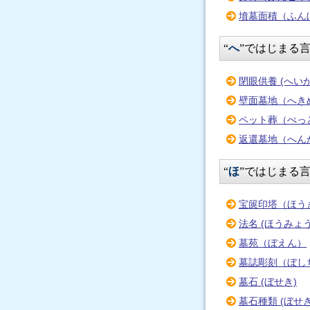
墳墓面積（ふん
“
へ
”ではじまる
閉眼供養 (へい
壁面墓地（へき
ペット葬（ぺっ
返還墓地（へん
“
ほ
”ではじまる
宝篋印塔（ほう
法名 (ほうみょ
墓苑（ぼえん）
墓誌彫刻（ぼし
墓石 (ぼせき)
墓石種類 (ぼせ