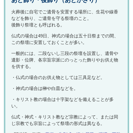
あと飾り・後飾り（あとかざり）
火葬後に自宅でご遺骨を安置する場所に、生花や線香
などを飾り、ご遺骨を守る祭壇のこと。
後飾り祭壇とも呼ばれる。
仏式の場合は49日、神式の場合は五十日祭までの間、
この祭壇に安置しておくことが多い。
一般的には、二段ないし三段の祭壇を設置し、遺骨や
遺影・位牌、各宗旨宗派にのっとった飾りやお供え物
を供する。
・仏式の場合のお供え物としては三具足など。
・神式の場合は榊や白皿などを。
・キリスト教の場合は十字架などを備えることが多
い。
仏式・神式・キリスト教など宗教によって、または同
じ宗教でも宗旨によって祭壇の形式は異なる。