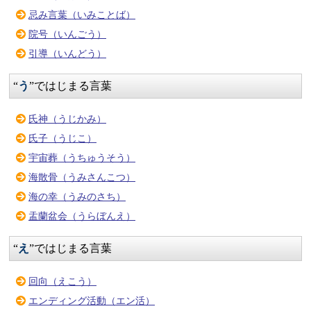
忌み言葉（いみことば）
院号（いんごう）
引導（いんどう）
“
う
”ではじまる言葉
氏神（うじかみ）
氏子（うじこ）
宇宙葬（うちゅうそう）
海散骨（うみさんこつ）
海の幸（うみのさち）
盂蘭盆会（うらぼんえ）
“
え
”ではじまる言葉
回向（えこう）
エンディング活動（エン活）