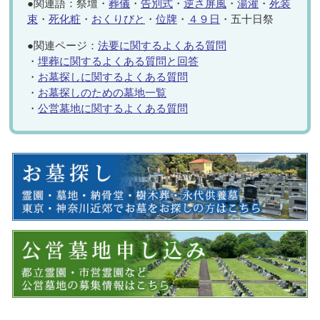
●関連語：祭壇・
葬儀
・
告別式
・
逆さ屏風
・
湯灌
・
死装
束
・
死化粧
・
おくりびと
・
位牌
・
４９日
・五十日祭
●関連ページ：
法要に関するよくある質問
・
埋葬に関するよくある質問と回答
・
お墓探しに関するよくある質問
・
お墓探しのための墓地一覧
・
公営墓地に関するよくある質問