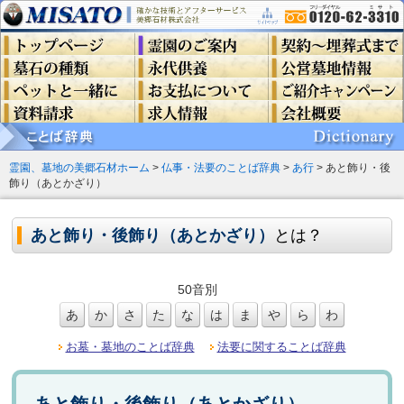
霊園、墓地の美郷石材ホーム
>
仏事・法要のことば辞典
>
あ行
> あと飾り・後
飾り（あとかざり）
あと飾り・後飾り（あとかざり）
とは？
50音別
あ
か
さ
た
な
は
ま
や
ら
わ
お墓・墓地のことば辞典
法要に関することば辞典