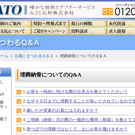
ホーム
＞
お墓にまつわるＱ＆Ａ
＞
埋葬納骨についてのＱ＆Ａ
埋葬納骨についてのQ&A
し
1.
お骨を一時的に預ける際の注意点を教えてください？
&A
2.
なぜ４９日までに埋葬することが良いとされているので
越
引っ
3.
嫁いだが実家のお墓には入れますか？
建て
4.
ご埋葬（納骨）式の際の一般的な費用（相場）を教えて
5.
骨つぼでの埋葬ではなくて、土にお骨を撒けますか？