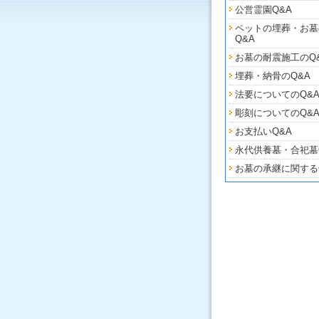
公営霊園Q&A
ペットの埋葬・お墓
Q&A
お墓の耐震施工のQ
埋葬・納骨のQ&A
法要についてのQ&
彫刻についてのQ&
お支払いQ&A
永代供養墓・合祀墓
お墓の承継に関する