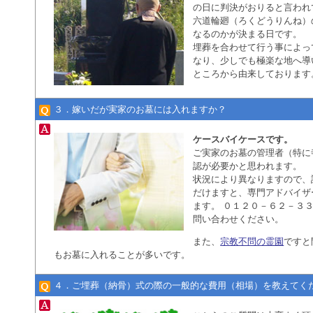
の日に判決がおりると言われ
六道輪廻（ろくどうりんね）
なるのかが決まる日です。
埋葬を合わせて行う事によっ
なり、少しでも極楽な地へ導
ところから由来しております
３．嫁いだが実家のお墓には入れますか？
ケースバイケースです。
ご実家のお墓の管理者（特に
認が必要かと思われます。
状況により異なりますので、
だけますと、専門アドバイザ
ます。 ０１２０－６２－３
問い合わせください。
また、
宗教不問の霊園
ですと
もお墓に入れることが多いです。
４．ご埋葬（納骨）式の際の一般的な費用（相場）を教えてく