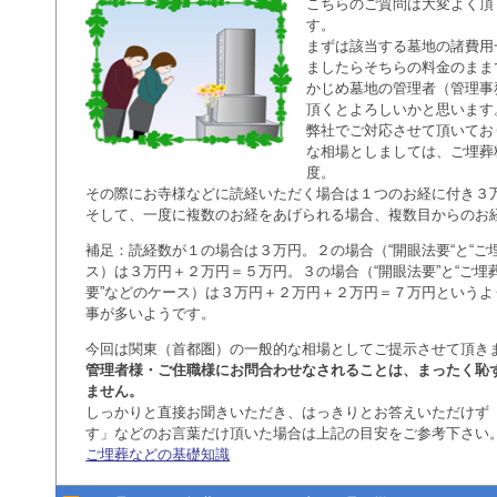
こちらのご質問は大変よく頂
す。
まずは該当する墓地の諸費用
ましたらそちらの料金のまま
かじめ墓地の管理者（管理事
頂くとよろしいかと思います
弊社でご対応させて頂いてお
な相場としましては、ご埋葬
度。
その際にお寺様などに読経いただく場合は１つのお経に付き３
そして、一度に複数のお経をあげられる場合、複数目からのお
補足：読経数が１の場合は３万円。２の場合（“開眼法要“と“ご
ス）は３万円＋２万円＝５万円。３の場合（“開眼法要”と“ご埋葬
要”などのケース）は３万円＋２万円＋２万円＝７万円というよ
事が多いようです。
今回は関東（首都圏）の一般的な相場としてご提示させて頂き
管理者様・ご住職様にお問合わせなされることは、まったく恥
ません。
しっかりと直接お聞きいただき、はっきりとお答えいただけず
す」などのお言葉だけ頂いた場合は上記の目安をご参考下さい
ご埋葬などの基礎知識