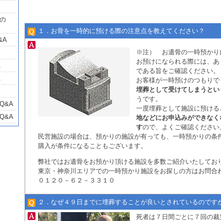
の
１．お骨を一時的に預ける際の注意点を教えてください？
&A
※注） お遺骨の一時預かり
お預けになられる際には、あ
A
である旨をご確認ください。
A
お客様が一時預けのつもりで
埋葬として受けてしまうとい
うです。
Q&A
一度埋葬として施設に預ける
Q&A
地などにお申込みができなく
す
ので、よくご確認くださ
民営施設の場合は、預かりの施設が有っても、一時預かりの条
購入が条件になることもございます。
弊社ではお遺骨をお預かり頂ける施設を多数ご紹介いたしてお
東京・神奈川エリアでの一時預かり施設をお探しの方はお問
０１２０－６２－３３１０
２．なぜ４９日までに埋葬することが良いとされているのです
死者は７日間ごとに７回の裁