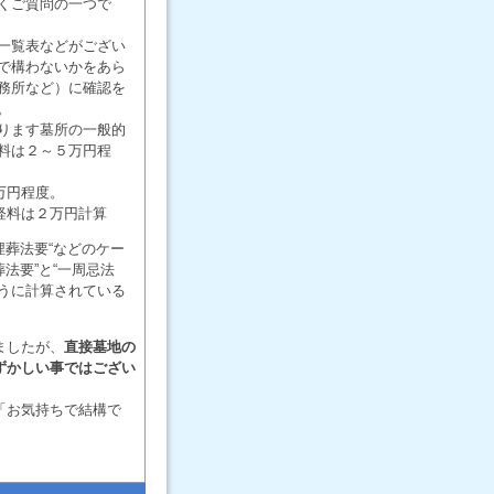
くご質問の一つで
一覧表などがござい
で構わないかをあら
務所など）に確認を
。
ります墓所の一般的
料は２～５万円程
万円程度。
経料は２万円計算
埋葬法要“などのケー
法要”と“一周忌法
うに計算されている
ましたが、
直接墓地の
ずかしい事ではござい
「お気持ちで結構で
。