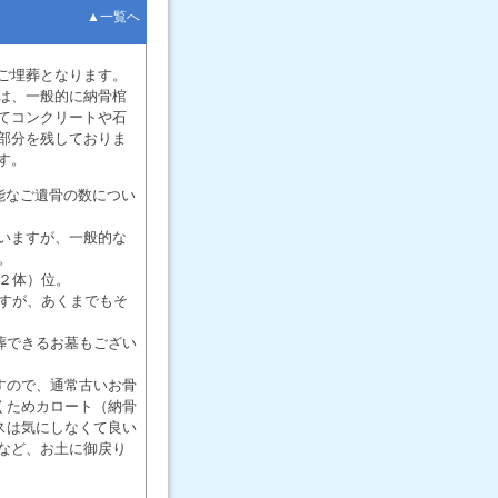
▲一覧へ
ご埋葬となります。
は、一般的に納骨棺
てコンクリートや石
部分を残しておりま
す。
能なご遺骨の数につい
いますが、一般的な
。
（２体）位。
ですが、あくまでもそ
葬できるお墓もござい
すので、通常古いお骨
くためカロート（納骨
スは気にしなくて良い
など、お土に御戻り