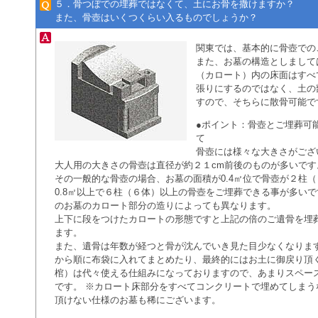
５．骨つぼでの埋葬ではなくて、土にお骨を撒けますか？
また、骨壺はいくつくらい入るものでしょうか？
関東では、基本的に骨壺での
また、お墓の構造としまして
（カロート）内の床面はすべ
張りにするのではなく、土の
すので、そちらに散骨可能で
●ポイント：骨壺とご埋葬可
て
骨壺には様々な大きさがござ
大人用の大きさの骨壺は直径が約２１cm前後のものが多いです
その一般的な骨壺の場合、お墓の面積が0.4㎡位で骨壺が２柱
0.8㎡以上で６柱（６体）以上の骨壺をご埋葬できる事が多い
のお墓のカロート部分の造りによっても異なります。
上下に段をつけたカロートの形態ですと上記の倍のご遺骨を埋
ます。
また、遺骨は年数が経つと骨が沈んでいき見た目少なくなりま
から順に布袋に入れてまとめたり、最終的にはお土に御戻り頂
棺）は代々使える仕組みになっておりますので、あまりスペー
です。 ※カロート床部分をすべてコンクリートで埋めてしまう
頂けない仕様のお墓も稀にございます。