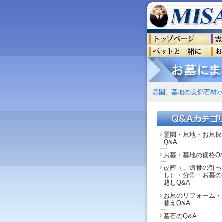
霊園、墓地の美郷石材
霊園・墓地・お墓探
Q&A
お墓・墓地の価格Q
改葬（ご遺骨の引っ
し）・分骨・お墓の
越しQ&A
お墓のリフォーム・
替えQ&A
墓石のQ&A