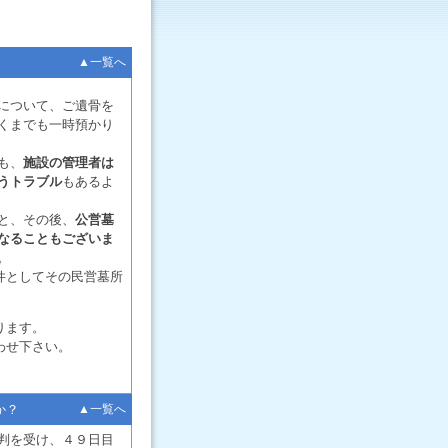
▲一覧へ
について、ご遺骨を
くまでも一時預かり
も、
施設の管理者は
うトラブル
もあるよ
と、その後、
公営墓
なることもございま
い。
件としてその民営墓所
ります。
合わせ下さい。
か？
▲一覧へ
判を受け、４９日目