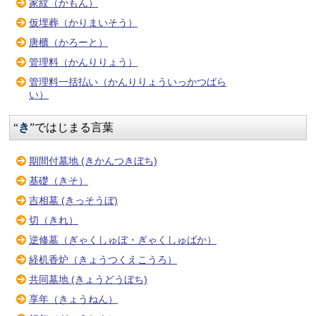
家紋（かもん）
仮埋葬（かりまいそう）
唐櫃（かろーと）
管理料（かんりりょう）
管理料一括払い（かんりりょういっかつばら
い）
“
き
”ではじまる言葉
期間付墓地 (きかんつきぼち)
基礎（きそ）
吉相墓 (きっそうぼ)
切（きれ）
逆修墓（ぎゃくしゅぼ・ぎゃくしゅばか）
経机香炉（きょうつくえこうろ）
共同墓地 (きょうどうぼち)
享年（きょうねん）