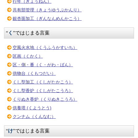
行年（ぎょうねん）
共有部管理（きょうゆうぶかんり）
銀杏面加工（ぎんなんめんかこう）
“
く
”ではじまる言葉
空風火水地（くうふうかすいち）
区画（くかく）
区・側・番（く・がわ・ばん）
供物台（くもつだい）
くし型加工（くしがたかこう）
くし型香炉（くしがたこうろ）
くりぬき香炉（くりぬきこうろ）
供養塔 (くようとう)
クンナム（くんなむ）
“
け
”ではじまる言葉