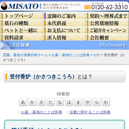
霊園、墓地の美郷石材ホーム
>
お墓・墓地のことば辞典
>
か行
> 笠付香炉（か
さつきこうろ）
笠付香炉（かさつきこうろ）
とは？
50音別
あ
か
さ
た
な
は
ま
や
ら
わ
お墓・墓地のことば辞典
法要に関することば辞典