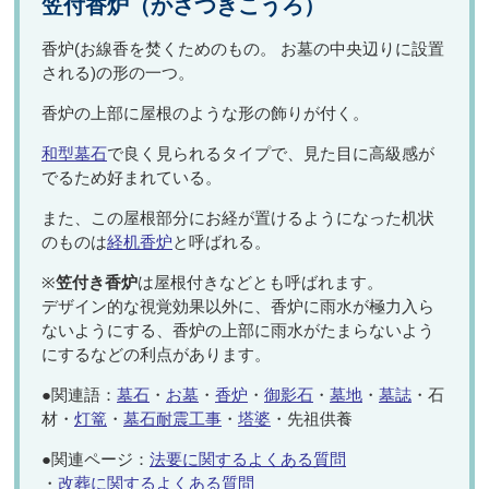
笠付香炉（かさつきこうろ）
香炉(お線香を焚くためのもの。 お墓の中央辺りに設置
される)の形の一つ。
香炉の上部に屋根のような形の飾りが付く。
和型墓石
で良く見られるタイプで、見た目に高級感が
でるため好まれている。
また、この屋根部分にお経が置けるようになった机状
のものは
経机香炉
と呼ばれる。
※
笠付き香炉
は屋根付きなどとも呼ばれます。
デザイン的な視覚効果以外に、香炉に雨水が極力入ら
ないようにする、香炉の上部に雨水がたまらないよう
にするなどの利点があります。
●関連語：
墓石
・
お墓
・
香炉
・
御影石
・
墓地
・
墓誌
・石
材・
灯篭
・
墓石耐震工事
・
塔婆
・先祖供養
●関連ページ：
法要に関するよくある質問
・
改葬に関するよくある質問