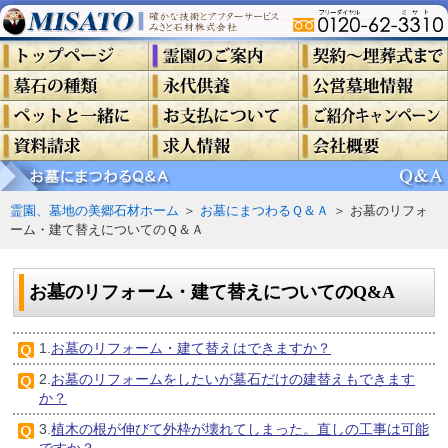
霊園、墓地の美郷石材ホーム
＞
お墓にまつわるＱ＆Ａ
＞
お墓のリフォ
ーム・建て替えについてのＱ＆Ａ
お墓のリフォーム・建て替えについてのQ&A
1.
お墓のリフォーム・建て替えはできますか？
2.
お墓のリフォームをしたいが墓石だけの建替えもできます
か？
3.
植木の根が伸びて外枠が壊れてしまった。直しの工事は可能
ですか？