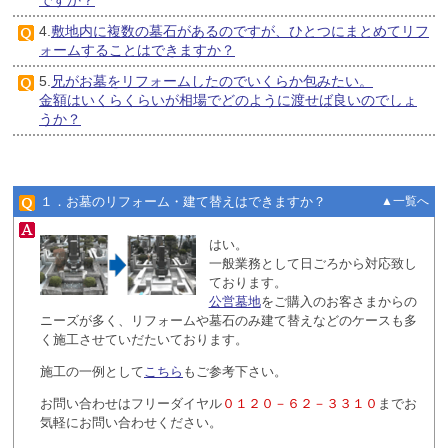
4.
敷地内に複数の墓石があるのですが、ひとつにまとめてリフ
ォームすることはできますか？
5.
兄がお墓をリフォームしたのでいくらか包みたい。
金額はいくらくらいが相場でどのように渡せば良いのでしょ
うか？
１．お墓のリフォーム・建て替えはできますか？
▲一覧へ
はい。
一般業務として日ごろから対応致し
ております。
公営墓地
をご購入のお客さまからの
ニーズが多く、リフォームや墓石のみ建て替えなどのケースも多
く施工させていだたいております。
施工の一例として
こちら
もご参考下さい。
お問い合わせはフリーダイヤル
０１２０－６２－３３１０
までお
気軽にお問い合わせください。