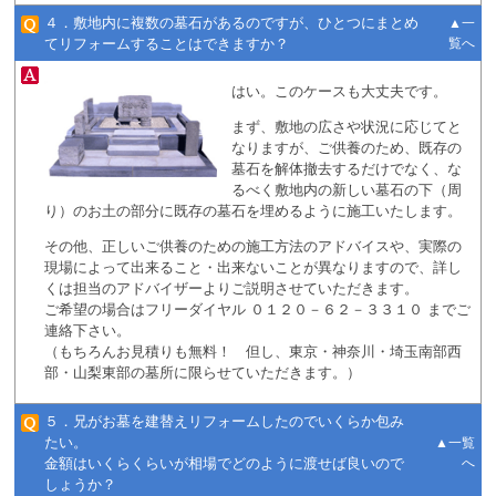
４．敷地内に複数の墓石があるのですが、ひとつにまとめ
▲一
てリフォームすることはできますか？
覧へ
はい。このケースも大丈夫です。
まず、敷地の広さや状況に応じてと
なりますが、ご供養のため、既存の
墓石を解体撤去するだけでなく、な
るべく敷地内の新しい墓石の下（周
り）のお土の部分に既存の墓石を埋めるように施工いたします。
その他、正しいご供養のための施工方法のアドバイスや、実際の
現場によって出来ること・出来ないことが異なりますので、詳し
くは担当のアドバイザーよりご説明させていただきます。
ご希望の場合はフリーダイヤル ０１２０－６２－３３１０ までご
連絡下さい。
（もちろんお見積りも無料！ 但し、東京・神奈川・埼玉南部西
部・山梨東部の墓所に限らせていただきます。）
５．兄がお墓を建替えリフォームしたのでいくらか包み
たい。
▲一覧
金額はいくらくらいが相場でどのように渡せば良いので
へ
しょうか？