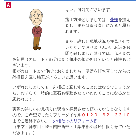
はい。可能でございます。
施工方法としましては、
外柵
を据え
直し、または造り直しになると思わ
れます。
また、詳しい現地状況を拝見させて
いただいておりませんが、お話をお
聞き致しました限りでは、仏さまの
お部屋（カロート）部分にまで植木の根が伸びている可能性もご
ざいます。
根がカロートまで伸びておりましたら、基礎を打ち直してからの
外柵据え直し施工がよろしいと思います。
いずれにしましても、外柵据え直しすることにはなるでしょうか
ら、おそらく一時的に墓石も移動させていただくことになるかと
思われます。
実際の詳しいお見積りは現地を拝見させて頂いてからとなります
ので、ご希望でしたらフリーダイヤル
０１２０－６２－３３１０
までご連絡下さい。
外柵だけのリフォーム例
（東京・神奈川・埼玉南部西部・山梨東部の墓所に限らせていた
だきます。）