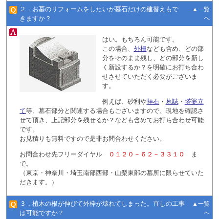
２．お墓のリフォームをしたいが墓石だけの建替えもで
▲一覧
きますか？
へ
はい。もちろん可能です。
この場合、
外柵
なども含め、どの部
分をそのまま残し、どの部分を新し
く新設するか？を明確にお打ち合わ
せさせていただく必要がございま
す。
例えば、砂利や
拝石
・
墓誌
・
塔婆立
て
等、墓石部分と関連する場合もございますので、現地を確認さ
せて頂き、上記部分を残せるか？なども含めてお打ち合わせ可能
です。
お見積りも無料ですので是非お問合わせください。
お問合わせ先フリーダイヤル
０１２０－６２－３３１０
ま
で。
（東京・神奈川・埼玉南部西部・山梨東部の墓所に限らせていた
だきます。）
３．植木の根が伸びて外枠が壊れてしまった。直しの工事
▲一覧
は可能ですか？
へ