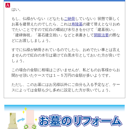
はい。
もし、仏様がいない（どなたも
ご納骨
していない）状態で新しく
お墓を建替えたのでしたら、これは
寿陵墓
の建て替えとなりおめ
でたいことですので紅白の蝶結び水引きをかけて「建墓祝い」
「建碑御祝」「墓石建立祝い」などと表書きして
開眼法要
の際な
どにお渡ししましょう。
すでに仏様が納骨されているのでしたら、おめでたい事とは言え
ませんので紅白の水引は避けて白黒水引としておいた方が良いで
しょう。
この場合の金額に相場はございませんが、私どものお客様からお
聞かせ頂いたケースでは１～５万円の金額が多いようです。
ただし、このお墓にはお兄様以外にご自分も入る予定など、ケー
スによっては金額も少し多めに設定した方が良いでしょう。