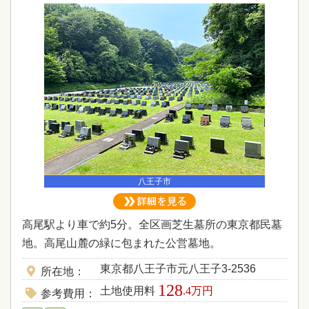
八王子市
高尾駅より車で約5分。全区画芝生墓所の東京都民墓
地。高尾山麓の緑に包まれた公営墓地。
東京都八王子市元八王子3-2536
所在地
128
土地使用料
.4万円
参考費用