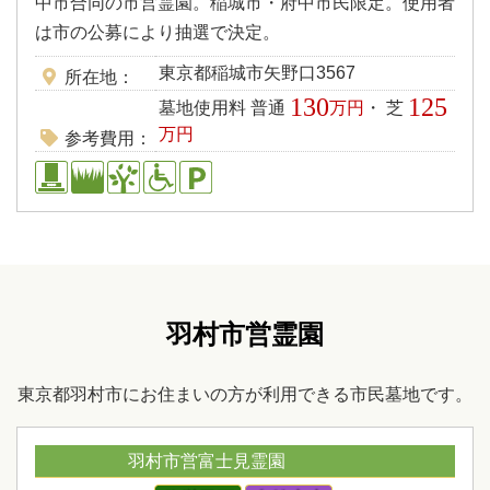
中市合同の市営霊園。稲城市・府中市民限定。使用者
は市の公募により抽選で決定。
東京都稲城市矢野口3567
所在地
130
125
墓地使用料 普通
万円
・ 芝
万円
参考費用
羽村市営霊園
東京都羽村市にお住まいの方が利用できる市民墓地です。
羽村市営富士見霊園
申込受付中!