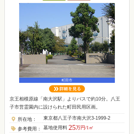
町田市
京王相模原線「南大沢駅」よりバスで約10分。八王
子市営霊園内に設けられた町田民用区画。
東京都八王子市南大沢3-1999-2
所在地
25
墓地使用料
万円/1㎡
参考費用