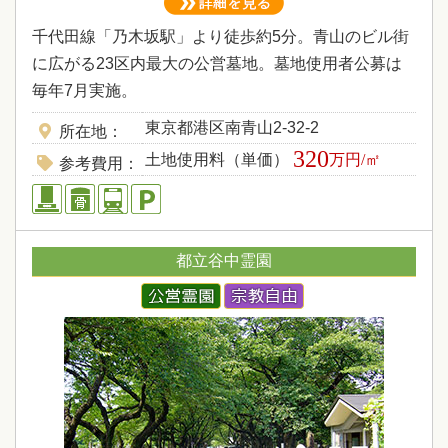
千代田線「乃木坂駅」より徒歩約5分。青山のビル街
に広がる23区内最大の公営墓地。墓地使用者公募は
毎年7月実施。
東京都港区南青山2-32-2
所在地
320
土地使用料（単価）
万円/㎡
参考費用
都立谷中霊園