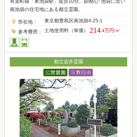
有楽町線「東池袋駅」徒歩10分。副都心･池袋に近い
南池袋の住宅地にある都立霊園。
東京都豊島区南池袋4-25-1
所在地
214
土地使用料（単価）
.4万円/㎡
参考費用
都立染井霊園