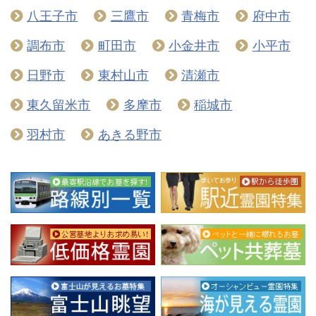
八王子市
三鷹市
青梅市
府中市
調布市
町田市
小金井市
小平市
日野市
東村山市
清瀬市
東久留米市
多摩市
稲城市
羽村市
あきる野市