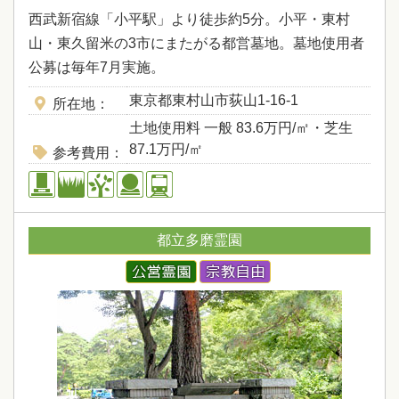
西武新宿線「小平駅」より徒歩約5分。小平・東村
山・東久留米の3市にまたがる都営墓地。墓地使用者
公募は毎年7月実施。
東京都東村山市荻山1-16-1
所在地
土地使用料 一般
83
.6万円/㎡
・芝生
87
.1万円/㎡
参考費用
都立多磨霊園