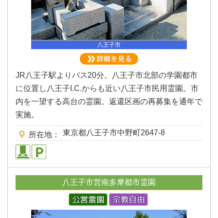
八王子市
JR八王子駅よりバス20分。八王子市北部の学園都市
に位置し八王子I.C.からも近い八王子市民用霊園。市
内を一望する高台の霊園。返還区画の再募集を通年で
実施。
東京都八王子市中野町2647-8
所在地
八王子市営南多摩都市霊園