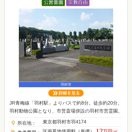
羽村市
JR青梅線「羽村駅」よりバスで約8分。徒歩約20分。
羽村動物公園となり、市営斎場併設の羽村市営霊園。
東京都羽村市羽4174
所在地
12
区画墓地使用料（単価）
万円/㎡