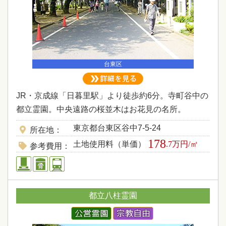
台東区
JR・京成線「日暮里駅」より徒歩約6分。寺町谷中の
都立霊園。中央遠路の桜並木はお花見の名所。
東京都台東区谷中7-5-24
所在地
178
土地使用料（単価）
.7万円/㎡
参考費用
都立八柱霊園