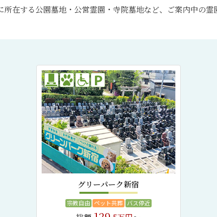
に所在する公園墓地・公営霊園・寺院墓地など、ご案内中の霊
グリーパーク新宿
宗教自由
ペット共葬
バス停近
129