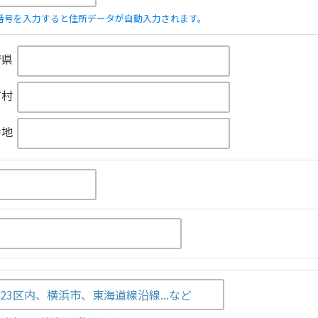
番号を入力すると住所データが自動入力されます。
府県
町村
番地