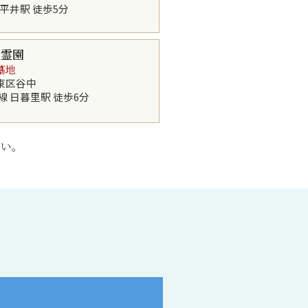
 平井駅 徒歩5分
中霊園
墓地
東区谷中
線 日暮里駅 徒歩6分
さい。