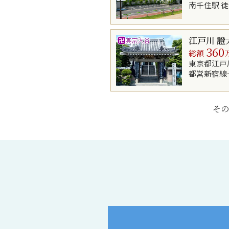
南千住駅 徒
江戸川 證
360
総額
東京都江戸
都営新宿線
その