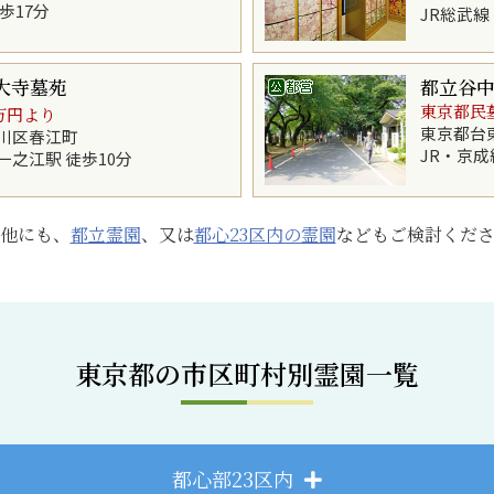
歩17分
JR総武線
大寺墓苑
都立谷
東京都民
万円より
東京都台
川区春江町
JR・京成
一之江駅 徒歩10分
他にも、
都立霊園
、又は
都心23区内の霊園
などもご検討くだ
東京都の市区町村別霊園一覧
都心部23区内