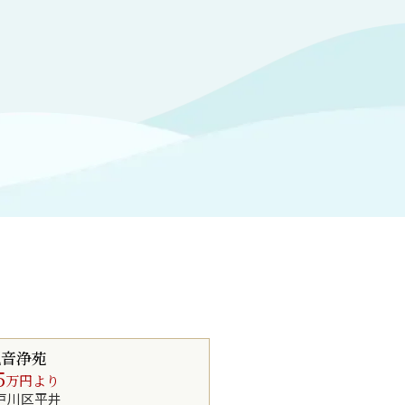
観音浄苑
5
万円より
戸川区平井