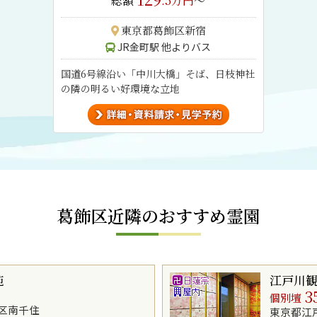
総額
.5万円
～
東京都葛飾区新宿
JR金町駅 他よりバス
国道6号線沿い「中川大橋」そば、日枝神社
の隣の明るい好環境な立地
葛飾区近隣のおすすめ霊園
苑
江戸川
3
個別壇
区南千住
東京都江