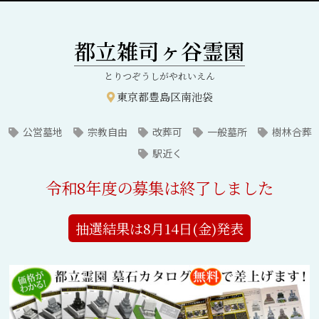
都立雑司ヶ谷霊園
とりつぞうしがやれいえん
東京都豊島区南池袋
公営墓地
宗教自由
改葬可
一般墓所
樹林合葬
駅近く
令和8年度の募集は終了しました
抽選結果は8月14日(金)発表