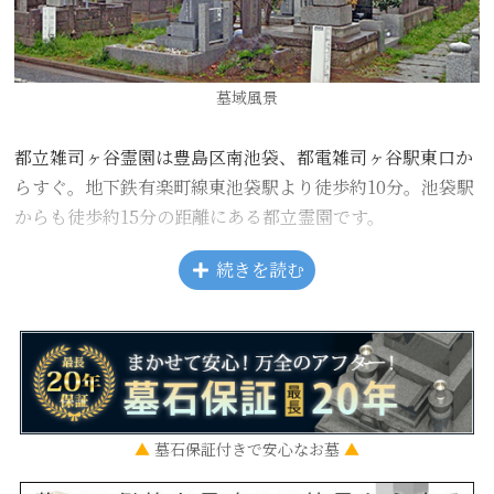
墓域風景
都立雑司ヶ谷霊園は豊島区南池袋、都電雑司ヶ谷駅東口か
らすぐ。地下鉄有楽町線東池袋駅より徒歩約10分。池袋駅
からも徒歩約15分の距離にある都立霊園です。
夏目漱石、泉鏡花、ジョン万次郎をはじめ、著名人の墓所
続きを読む
が多くあり、現在でも多くの方がお参りに訪れる人気の霊
園です。
▲
墓石保証付きで安心なお墓
▲