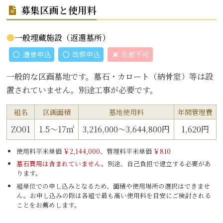
募集区画と使用料
一般埋蔵施設（返還墓所）
遺骨申込
改葬申込
生前不可
一般的な区画墓地です。墓石・カロート（納骨室）等は設
置されていません。別途工事が必要です。
組名
区画面積
墓地使用料
年間管理費
ZO01
1.5～17㎡
3,216,000～3,644,800円
1,620円
使用料平米単価
￥2,144,000
、管理料平米単価
￥810
墓石費用は含まれていません。
別途、自己負担で建立する必要があ
ります。
組単位での申し込みとなるため、面積や使用場所の選択はできませ
ん。お申し込みの際は各組で最も高い使用料を目安にご検討される
ことをお薦めします。