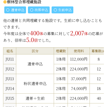
樹林型合葬埋蔵施設
遺骨申込
改葬申込
生前申込
他の遺骨と共同埋蔵する施設です。生前に申し込むことも
できます。
400
2,007
今年度は全体で
体
の募集に対して
体
の応募が
5.0
あり、倍率は
倍
でした。
組名
区分
埋蔵数
使用料
募集数
(体)
JU11
1体用
112,000円
8
遺骨申込
JU12
2体用
224,000円
12
JU13
1体用
37,000円
12
粉状遺骨申込
JU14
2体用
74,000円
18
JU15
遺骨＋生前
2体用
224,000円
40