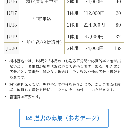
JU16
粉状遺骨＋生前
2体用
74,000円
40
JU17
1体用
112,000円
20
生前申込
JU18
2体用
224,000円
80
JU19
1体用
37,000円
32
生前申込(粉状遺骨)
JU20
2体用
74,000円
138
樹林墓地では、1体用と2体用の申し込み区分間で応募倍率に差が出
ないよう、募集数が応募状況に応じて調整します。また、申込数が
区分ごとの募集数に満たない場合は、その残数を他の区分へ振替え
られます。
粉状遺骨区分では、埋葬予定の焼骨をあらかじめ、ご自身または業
者に依頼して遺骨を粉状にしたものを、納骨していただきます。
管理費は不要です。
過去の募集（参考データ）