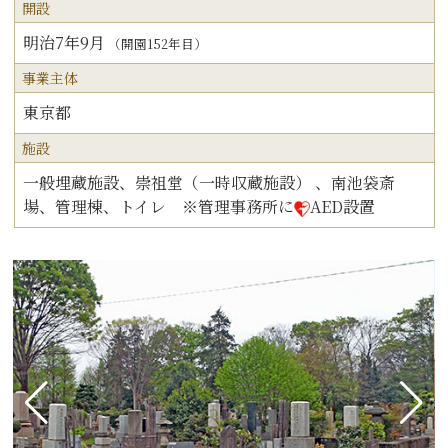
開設
明治7年9月
（開園152年目）
事業主体
東京都
施設
一般埋蔵施設、崇祖堂（一時収蔵施設） 、南池袋斎
場、管理棟、トイレ ※管理事務所に
AED設置