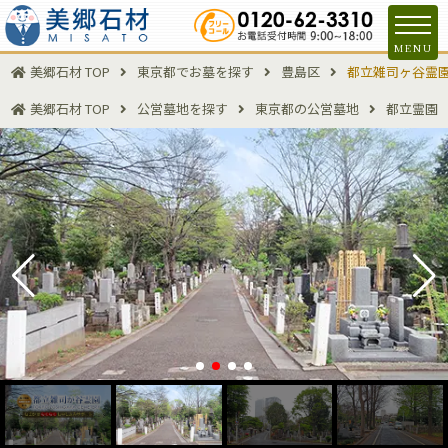
MENU
美郷石材 TOP
東京都でお墓を探す
豊島区
都立雑司ヶ谷霊
美郷石材 TOP
公営墓地を探す
東京都の公営墓地
都立霊園