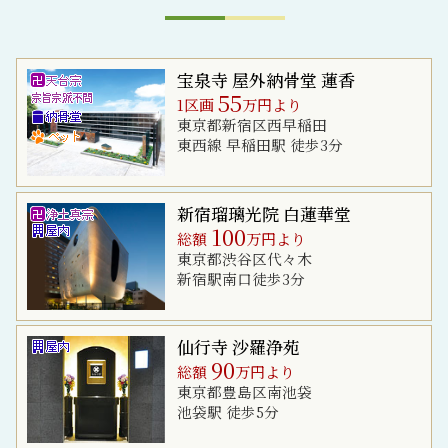
宝泉寺 屋外納骨堂 蓮香
55
1区画
万円より
東京都新宿区西早稲田
東西線 早稲田駅 徒歩3分
新宿瑠璃光院 白蓮華堂
100
総額
万円より
東京都渋谷区代々木
新宿駅南口徒歩3分
仙行寺 沙羅浄苑
90
総額
万円より
東京都豊島区南池袋
池袋駅 徒歩5分