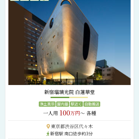
新宿瑠璃光院 白蓮華堂
浄土真宗
屋内墓
駅近く
自動搬送
100
一人用
万円
～ 各種
東京都渋谷区代々木
新宿駅 南口徒歩約3分