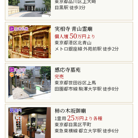
東京都品川区上大崎
目黒駅 徒歩3分
実相寺 青山霊廟
50
個人壇
万円より
東京都港区北青山
メトロ銀座線 外苑前駅 徒歩2分
感応寺墓苑
完売
東京都世田谷区上馬
田園都市線 駒澤大学駅 徒歩8分
柿の木坂御廟
25
1霊用
万円より各種
東京都目黒区平町
東急東横線 都立大学駅 徒歩6分