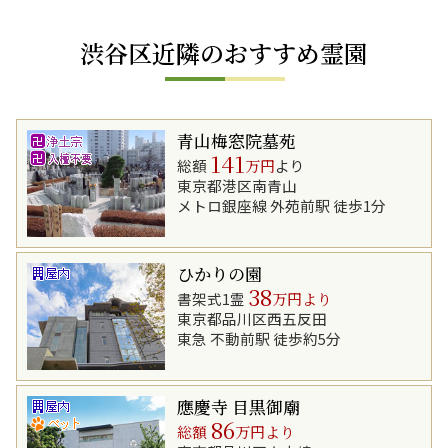
渋谷区近隣のおすすめ霊園
青山梅窓院墓苑
141
総額
万円
より
東京都港区南青山
メトロ銀座線 外苑前駅 徒歩1分
ひかりの園
38
書架式1霊
万円より
東京都品川区西五反田
東急 不動前駅 徒歩約5分
應慶寺 目黒御廟
86
総額
万円より