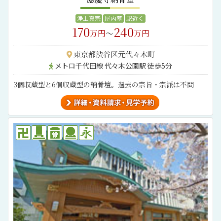
浄土真宗
屋内墓
駅近く
170
240
万円
～
万円
東京都渋谷区元代々木町
メトロ千代田線 代々木公園駅 徒歩5分
3個収蔵型と6個収蔵型の納骨壇。過去の宗旨・宗派は不問