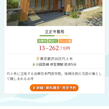
立正寺墓苑
法華宗
駅近く
ペット墓
13
262
～
.7万円
東京都渋谷区代々木
小田急線 参宮橋駅 徒歩5分
代々木に立地する法華宗本門流寺院。地域住民の交流の場とし
て親しまれるお寺