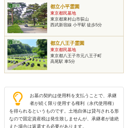
都立小平霊園
東京都民墓地
東京都東村山市荻山
西武新宿線 小平駅 徒歩5分
都立八王子霊園
東京都民墓地
東京都八王子市元八王子町
高尾駅 車5分
お墓の契約は使用料を支払うことで、承継
者が続く限り使用する権利（永代使用権）
を得られるというものです。土地自体は貸与される形
なので固定資産税は発生致しませんが、承継者が途絶
えた場合は返還する必要があります。