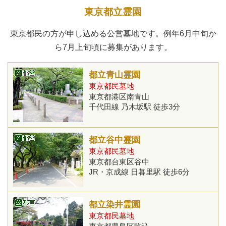
東京都立霊園
東京都民の方が申し込める公営墓地です。例年6月中旬か
ら7月上旬頃に募集があります。
都立青山霊園
東京都民墓地
東京都港区南青山
千代田線 乃木坂駅 徒歩3分
都立谷中霊園
東京都民墓地
東京都台東区谷中
JR・京成線 日暮里駅 徒歩6分
都立染井霊園
東京都民墓地