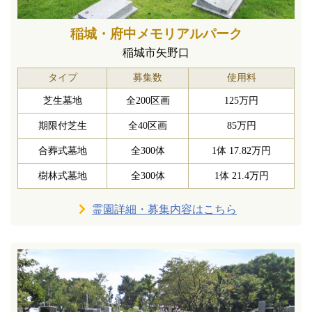
稲城・府中メモリアルパーク
稲城市矢野口
タイプ
募集数
使用料
芝生墓地
全200区画
125万円
期限付芝生
全40区画
85万円
合葬式墓地
全300体
1体 17.82万円
樹林式墓地
全300体
1体 21.4万円
霊園詳細・募集内容はこちら