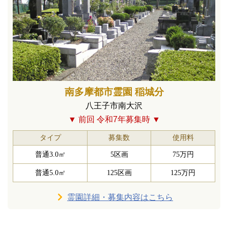
南多摩都市霊園 稲城分
八王子市南大沢
▼ 前回 令和7年募集時 ▼
タイプ
募集数
使用料
普通3.0㎡
5区画
75万円
普通5.0㎡
125区画
125万円
霊園詳細・募集内容はこちら