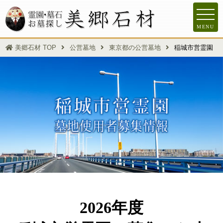
MENU
美郷石材 TOP
公営墓地
東京都の公営墓地
稲城市営霊園
2026年度