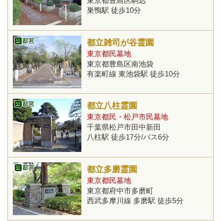
東京都豊島区駒込
巣鴨駅 徒歩10分
都立雑司が谷霊園
東京都民墓地
東京都豊島区南池袋
有楽町線 東池袋駅 徒歩10分
都立八柱霊園
東京都民・松戸市民墓地
千葉県松戸市田中新田
八柱駅 徒歩17分/バス6分
都立多磨霊園
東京都民墓地
東京都府中市多磨町
西武多摩川線 多磨駅 徒歩5分