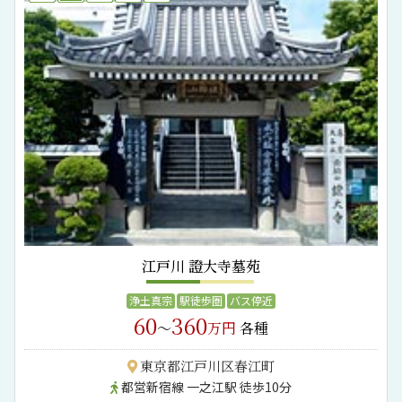
江戸川 證大寺墓苑
浄土真宗
駅徒歩圏
バス停近
60
360
～
万円
各種
東京都江戸川区春江町
都営新宿線 一之江駅 徒歩10分