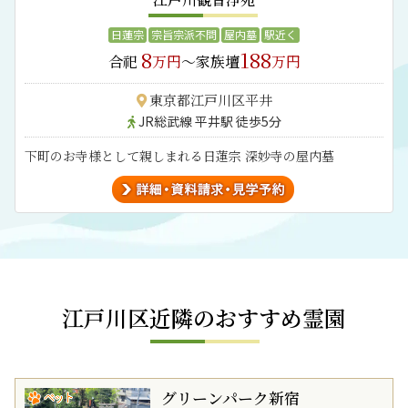
日蓮宗
宗旨宗派不問
屋内墓
駅近く
8
188
合祀
万円
～家族壇
万円
東京都江戸川区平井
JR総武線 平井駅 徒歩5分
下町のお寺様として親しまれる日蓮宗 深妙寺の屋内墓
江戸川区近隣のおすすめ霊園
グリーンパーク新宿