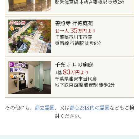
都営浅草線 本所吾妻橋駅 徒歩2分
善照寺 行徳庭苑
35
お一人
万円より
千葉県市川市市湊
東西線 行徳駅 徒歩8分
千光寺 月の廟庭
83
1基
万円より
千葉県浦安市当代島
地下鉄東西線 浦安駅 徒歩2分
その他にも、
都立霊園
、又は
都心23区内の霊園
などもご検
討ください。