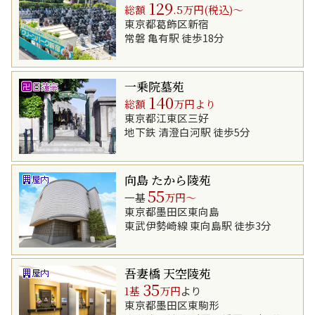
129
総額
.5万円(税込)～
東京都葛飾区新宿
常磐 亀有駅 徒歩18分
一乗院墓苑
140
総額
万円より
東京都江東区三好
地下鉄 清澄白河駅 徒歩5分
向島 たから陵苑
55
一基
万円～
東京都墨田区東向島
東武伊勢崎線 東向島駅 徒歩3分
吾妻橋 天空陵苑
35
1基
万円
より
東京都墨田区東駒形