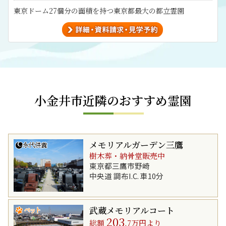
東京ドーム27個分の面積を持つ東京都最大の都立霊園
小金井市近隣のおすすめ霊園
メモリアルガーデン三鷹
樹木葬・納骨堂販売中
東京都三鷹市野崎
中央道 調布I.C. 車10分
武蔵メモリアルコート
203
総額
.7万円より