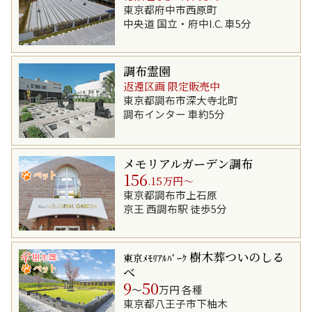
東京都府中市西原町
中央道 国立・府中I.C. 車5分
調布霊園
返還区画 限定販売中
東京都調布市深大寺北町
調布インター 車約5分
メモリアルガーデン調布
156
.15万円～
東京都調布市上石原
京王 西調布駅 徒歩5分
樹木葬ついのしる
東京ﾒﾓﾘｱﾙﾊﾟｰｸ
べ
9
50
～
万円 各種
東京都八王子市下柚木