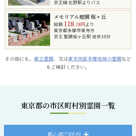
京王線 北野駅よりバス
メモリアル庭園 桜ヶ丘
118
総額
.28円
より
東京都多摩市東寺方
京王 聖蹟桜ヶ丘駅 徒歩10分
その他にも、
都立霊園
、又は
東京西部多摩地域の霊園
など
もご検討ください。
東京都の市区町村別霊園一覧
都心部23区内