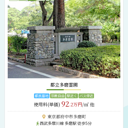
都立多磨霊園
都民墓地
宗教自由
駅近く
バス停近
92
使用料(単価)
.2万円
/㎡ 他
東京都府中市多磨町
西武多摩川線 多磨駅 徒歩5分