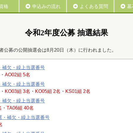
資格
申込みの流れ
よくある質問
墓
令和2年度公募 抽選結果
用者公募の公開抽選会は8月20日（木）に行われました。
・補欠・繰上当選番号
・
AO02組 5名
・補欠・繰上当選番号
・
KO03組 3名
・
KO05組 2名
・
KS01組 2名
・補欠・繰上当選番号
名
・
TA06組 40名
選・補欠・繰上当選番号
名