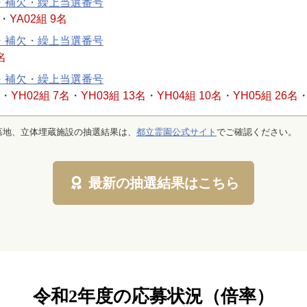
・補欠・繰上当選番号
・
YA02組 9名
・補欠・繰上当選番号
名
・補欠・繰上当選番号
・
YH02組 7名
・
YH03組 13名
・
YH04組 10名
・
YH05組 26名
墓地、立体埋蔵施設の抽選結果は、
都立霊園公式サイト
でご確認ください。
最新の抽選結果はこちら
令和2年度の応募状況（倍率）