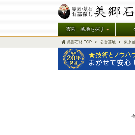
霊園・墓地を探す
美郷石材 TOP
公営墓地
東京