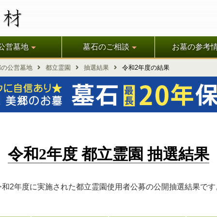
公営墓地
墓石のご相談
お墓の参考
都の公営墓地
都立霊園
抽選結果
令和2年度の結果
令和2年度 都立霊園 抽選結果
令和2年度に実施された都立霊園使用者公募の公開抽選結果です