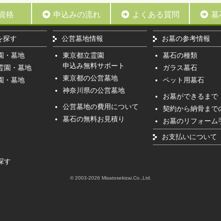
資格
申込みの流れ
よくある質問
墓
を探す
公営墓地情報
お墓の参考情報
園・墓地
東京都立霊園
墓石の種類
申込み無料サポート
霊園・墓地
ガラス墓石
東京都の公営墓地
園・墓地
ペット用墓石
神奈川県の公営墓地
お墓ができるまで
公営墓地の費用について
契約から納骨まで
墓石の無料お見積り
お墓のリフォーム
お支払いについて
探す
© 2003-2026 Misatosekizai.Co.,Ltd.