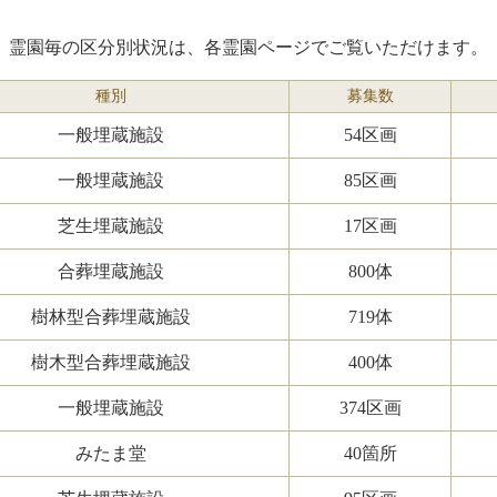
霊園毎の区分別状況は、各霊園ページでご覧いただけます。
種別
募集数
一般埋蔵施設
54区画
一般埋蔵施設
85区画
芝生埋蔵施設
17区画
合葬埋蔵施設
800体
樹林型合葬埋蔵施設
719体
樹木型合葬埋蔵施設
400体
一般埋蔵施設
374区画
みたま堂
40箇所