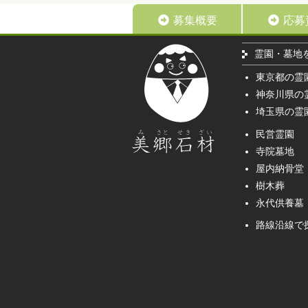
募集概要
応募
霊園・墓地
東京都の霊
神奈川県の
埼玉県の霊
民営霊園
寺院墓地
屋内納骨堂
樹木葬
永代供養墓
路線沿線で