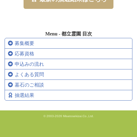
Menu - 都立霊園 目次
募集概要
応募資格
申込みの流れ
よくある質問
墓石のご相談
抽選結果
© 2003-2026 Misatosekizai.Co.,Ltd.