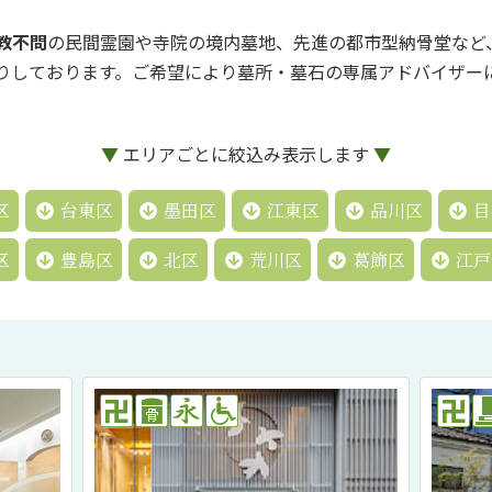
教不問
の民間霊園や寺院の境内墓地、先進の都市型納骨堂など
りしております。ご希望により墓所・墓石の専属アドバイザー
エリアごとに絞込み表示します
区
台東区
墨田区
江東区
品川区
目
区
豊島区
北区
荒川区
葛飾区
江戸