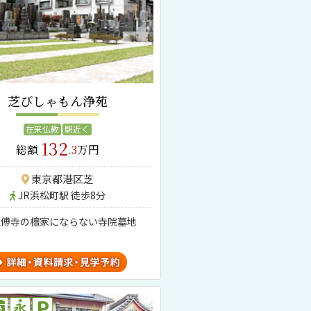
芝びしゃもん浄苑
在来仏教
駅近く
132
総額
.3
万円
東京都港区芝
JR浜松町駅 徒歩8分
正傅寺の檀家にならない寺院墓地