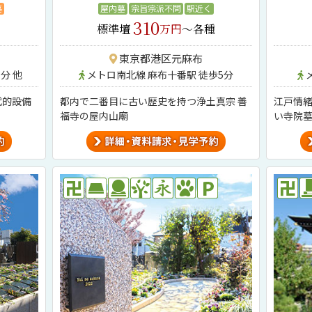
墓
屋内墓
宗旨宗派不問
駅近く
310
標準壇
万円
～各種
東京都港区元麻布
分 他
メトロ南北線 麻布十番駅 徒歩5分
代的設備
都内で二番目に古い歴史を持つ浄土真宗 善
江戸情
福寺の屋内山廟
い寺院