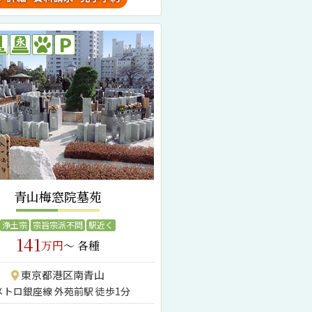
青山梅窓院墓苑
浄土宗
宗旨宗派不問
駅近く
141
万円
～ 各種
東京都港区南青山
メトロ銀座線 外苑前駅 徒歩1分