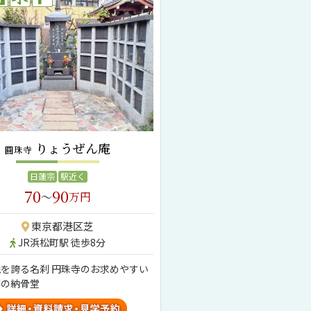
りょうぜん庵
圓珠寺
日蓮宗
駅近く
70
90
～
万円
東京都港区芝
JR浜松町駅 徒歩8分
を誇る名刹 円珠寺のお求めやすい
葬の納骨堂