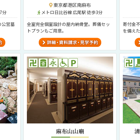
東京都港区南麻布
7分
メトロ日比谷線 広尾駅 徒歩3分
の公営墓
全室完全個室設計の屋内納骨堂
。葬儀セッ
寄付金
トプランもご用意。
を備え
麻布山山廟
清