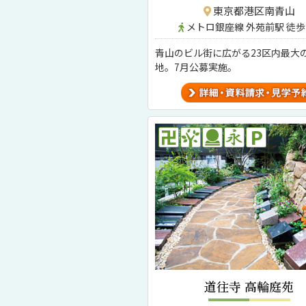
東京都港区南青山
メトロ銀座線 外苑前駅 徒歩
青山のビル街に広がる23区内最大
地。7月公募実施。
道往寺 高輪庭苑