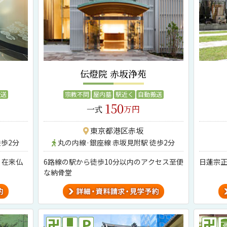
伝燈院 赤坂浄苑
搬送
宗教不問
屋内墓
駅近く
自動搬送
150
一式
万円
東京都港区赤坂
徒歩2分
丸の内線·銀座線 赤坂見附駅 徒歩2分
。在来仏
6路線の駅から徒歩10分以内のアクセス至便
日蓮宗
な納骨堂