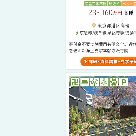
宗旨宗派不問
駅近く
ペット
23
160
～
万円
各種
東京都港区高輪
京急線/浅草線 泉岳寺駅 徒歩1
寄付金不要で諸費用も明文化。近
を備えた浄土真宗本願寺派寺院