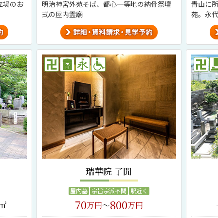
立場のお
明治神宮外苑そば、都心一等地の納骨祭壇
青山に
式の屋内霊廟
苑。永
宗旨宗
瑞華院 了聞
屋内墓
宗旨宗派不問
駅近く
70
800
/㎡
万円
～
万円