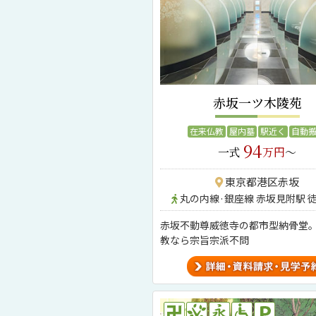
赤坂一ツ木陵苑
在来仏教
屋内墓
駅近く
自動
94
一式
万円
～
東京都港区赤坂
丸の内線·銀座線 赤坂見附駅 
赤坂不動尊威徳寺の都市型納骨堂
教なら宗旨宗派不問