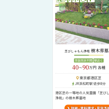
樹木葬墓
芝びしゃもん浄苑
宗旨宗派不問
駅近く
40
90
～
万円 各種
東京都港区芝
JR浜松町駅 徒歩8分
港区芝の一等地の人気霊園「芝び
浄苑」の樹木葬墓地