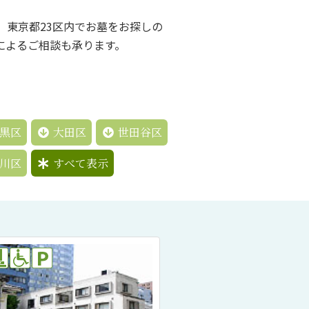
、東京都23区内でお墓をお探しの
によるご相談も承ります。
黒区
大田区
世田谷区
川区
すべて表示