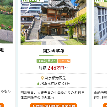
地
圓珠寺墓苑
日蓮宗
駅近く
ペット墓
248
総額
万円
～
東京都港区芝
JR浜松町駅 徒歩8分
しゃもん
明治天皇、大正天皇の生母ゆかりの名刹 日
由緒伝統
蓮宗円珠寺の境内墓地
個別埋