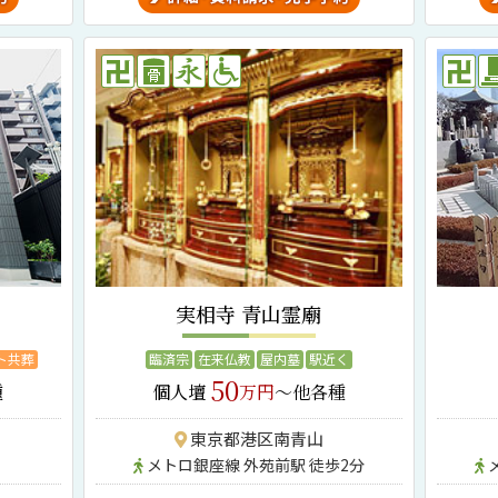
実相寺 青山霊廟
ト共葬
臨済宗
在来仏教
屋内墓
駅近く
50
種
個人壇
万円
～他各種
東京都港区南青山
メトロ銀座線 外苑前駅 徒歩2分