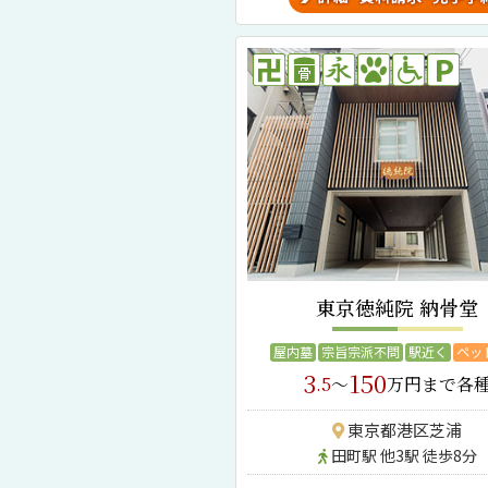
東京徳純院 納骨堂
屋内墓
宗旨宗派不問
駅近く
ペッ
3
150
.5
～
万円まで各
東京都港区芝浦
田町駅 他3駅 徒歩8分