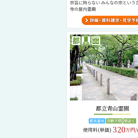
宗旨に拘らない みんなの宗という
寺の屋内霊廟
都立青山霊園
都民墓地
宗教不問
駅近く
320
使用料(単価)
万円