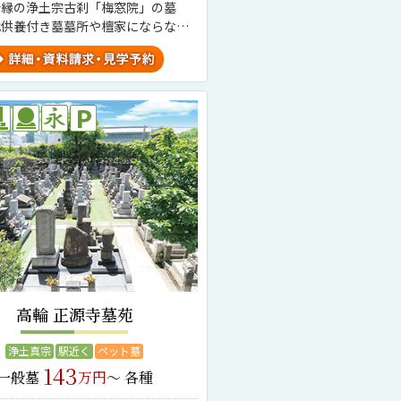
所縁の浄土宗古刹「梅窓院」の墓
代供養付き墓墓所や檀家にならない
派不問のプランあり。
高輪 正源寺墓苑
浄土真宗
駅近く
ペット墓
143
一般墓
万円
～ 各種