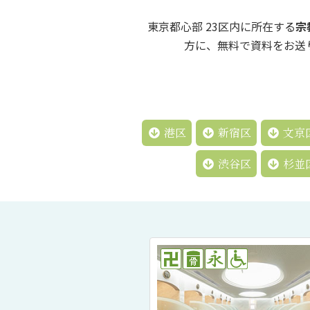
東京都心部 23区内に所在する
宗
方に、無料で資料をお送
港区
新宿区
文京
渋谷区
杉並