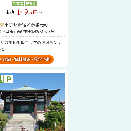
日蓮宗
駅近く
149
総額
万円
～
東京都新宿区赤城元町
メトロ東西線 神楽坂駅 徒歩3分
緒が残る神楽坂エリアのお求めやす
墓地