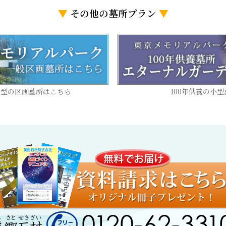
▼
その他の墓所プラン
▼
来型の区画墓所はこちら
100年供養の小