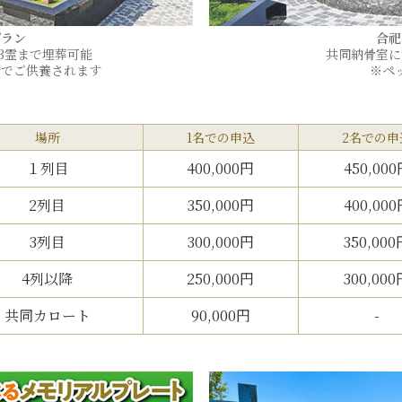
プラン
合祀
3霊まで埋葬可能
共同納骨室に
所でご供養されます
※ペ
場所
1名での申込
2名での申
１列目
400,000円
450,00
2列目
350,000円
400,00
3列目
300,000円
350,000
4列以降
250,000円
300,000
共同カロート
90,000円
-