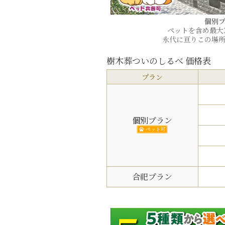
個別
ペットを含め最大
永代に亘りこの場
樹木葬ついのしるべ 価格表
プラン
個別プラン
ペット可
合祀プラン