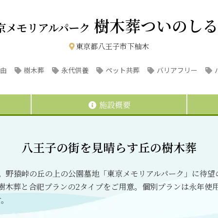
樹木葬ついのしる
京メモリアルパーク
東京都八王子市下柚木
由
樹木葬
永代供養
ペット共葬
バリアフリー
施設概要
八王子の街を見晴らす丘の樹木葬
分。野猿峠の丘の上の公園墓地「東京メモリアルパーク」に待望
樹木葬と合祀プランの2タイプをご用意。個別プランは永年使
す。