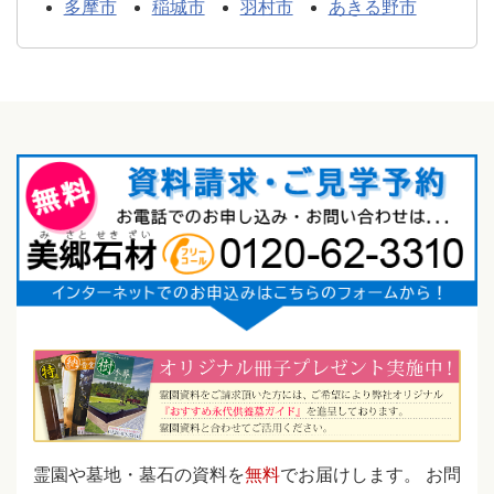
多摩市
稲城市
羽村市
あきる野市
霊園や墓地・墓石の資料を
無料
でお届けします。 お問