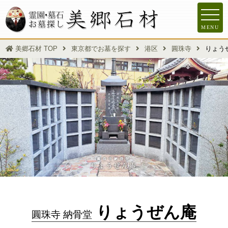
MENU
美郷石材 TOP
東京都でお墓を探す
港区
圓珠寺
りょう
りょうぜん庵
圓珠寺 納骨堂