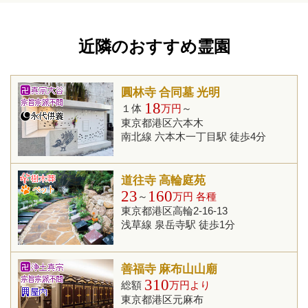
近隣のおすすめ霊園
圓林寺 合同墓 光明
18
１体
万円
～
東京都港区六本木
南北線 六本木一丁目駅 徒歩4分
道往寺 高輪庭苑
23
160
～
万円 各種
東京都港区高輪2-16-13
浅草線 泉岳寺駅 徒歩1分
善福寺 麻布山山廟
310
総額
万円より
東京都港区元麻布