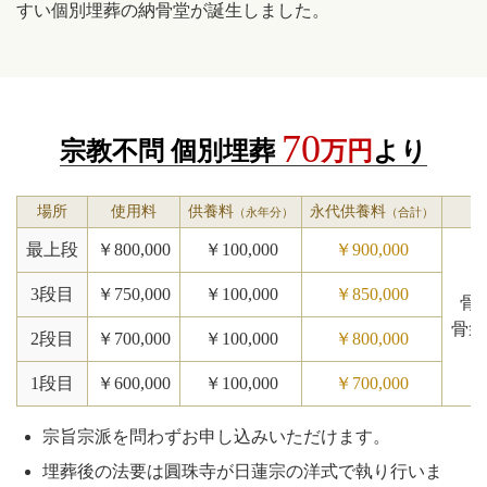
すい個別埋葬の納骨堂が誕生しました。
70
宗教不問 個別埋葬
万円
より
場所
使用料
供養料
永代供養料
（永年分）
（合計）
最上段
￥800,000
￥100,000
￥900,000
3段目
￥750,000
￥100,000
￥850,000
骨
骨袋
2段目
￥700,000
￥100,000
￥800,000
1段目
￥600,000
￥100,000
￥700,000
宗旨宗派を問わずお申し込みいただけます。
埋葬後の法要は圓珠寺が日蓮宗の洋式で執り行いま