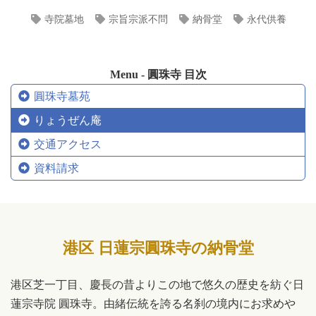
寺院墓地
宗旨宗派不問
納骨堂
永代供養
Menu - 圓珠寺 目次
圓珠寺墓苑
りょうぜん庵
交通アクセス
資料請求
港区 日蓮宗圓珠寺の納骨堂
港区芝一丁目、慶長の昔よりこの地で悠久の歴史を紡ぐ日
蓮宗寺院 圓珠寺。由緒伝統を誇る名刹の境内にお求めや