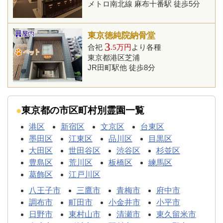
メトロ南北線 麻布十番駅 徒歩5分
東京徳純院納骨堂
3
合祀
.5万円
より各種
東京都港区芝浦
JR田町駅他 徒歩8分
東京都の市区町村別霊園一覧
港区
新宿区
文京区
台東区
墨田区
江東区
品川区
目黒区
大田区
世田谷区
渋谷区
杉並区
豊島区
荒川区
板橋区
練馬区
葛飾区
江戸川区
八王子市
三鷹市
青梅市
府中市
調布市
町田市
小金井市
小平市
日野市
東村山市
清瀬市
東久留米市