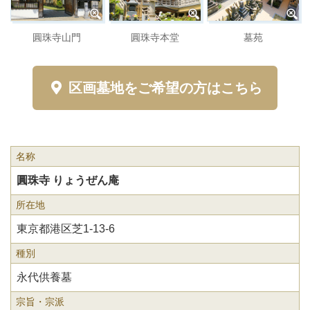
圓珠寺山門
圓珠寺本堂
墓苑
区画墓地をご希望の方はこちら
名称
圓珠寺 りょうぜん庵
所在地
東京都港区芝1-13-6
種別
永代供養墓
宗旨・宗派