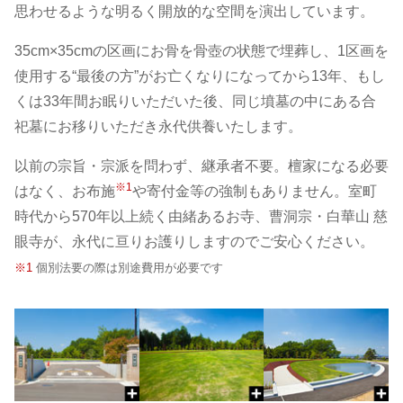
思わせるような明るく開放的な空間を演出しています。
35cm×35cmの区画にお骨を骨壺の状態で埋葬し、1区画を
使用する“最後の方”がお亡くなりになってから13年、もし
くは33年間お眠りいただいた後、同じ墳墓の中にある合
祀墓にお移りいただき永代供養いたします。
以前の宗旨・宗派を問わず、継承者不要。檀家になる必要
※1
はなく、お布施
や寄付金等の強制もありません。室町
時代から570年以上続く由緒あるお寺、曹洞宗・白華山 慈
眼寺が、永代に亘りお護りしますのでご安心ください。
※1
個別法要の際は別途費用が必要です