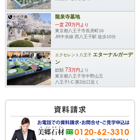
龍泉寺墓地
20
一霊
万円より
東京都八王子市長房町16
JR中央線 西八王子駅 徒歩10分
エターナルガーデ
エクセレント八王子
ン
73
総額
万円
より
東京都八王子市中野山王
八王子I.C.第2出口近く