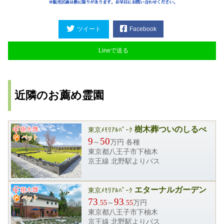
ツイート
Facebook
Lineで送る
近隣のお薦め霊園
樹木葬ついのしるべ
東京ﾒﾓﾘｱﾙﾊﾟｰｸ
9
50
～
万円 各種
東京都八王子市下柚木
京王線 北野駅よりバス
エターナルガーデン
東京ﾒﾓﾘｱﾙﾊﾟｰｸ
73
93
.55
～
.55
万円
東京都八王子市下柚木
京王線 北野駅よりバス