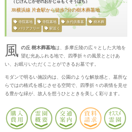
（じげんじかぜのおかじゅもくそうぼち）
JR横浜線 片倉駅から徒歩7分の樹木葬墓地
寺院墓地
寺院墓地
永代供養墓
樹木葬
バリアフリー
駅近く
風
の丘 樹木葬墓地
は、多摩丘陵の広々とした大地を
望む光あふれる地で、四季折々の風景ととけあ
い、お眠りいただくことができるお墓です。
モダンで明るい施設内は、公園のような解放感と、墓所な
らではの格式を感じさせる空間で、四季折々の表情を見せ
る豊かな緑が、故人を想うひとときを美しく彩ります。