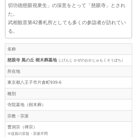
切功徳慈眼視衆生」の深意をとって「慈眼寺」とされ
た。
武相観音第42番札所としても多くの参詣者が訪れてい
る。
名称
慈眼寺 風の丘 樹木葬墓地
じげんじ かぜのおかじゅもくそうぼち）
所在地
東京都八王子市片倉町939-6
種別
寺院墓地（樹木葬）
宗教・宗派
曹洞宗（禅宗）
※従前の宗旨・宗派不問