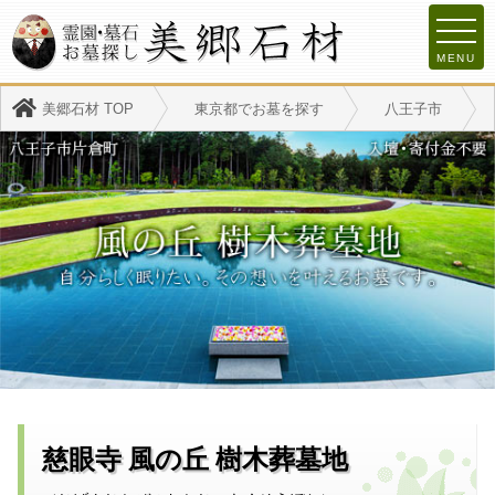
MENU
美郷石材 TOP
東京都でお墓を探す
八王子市
慈眼寺 風の丘 樹木葬墓地