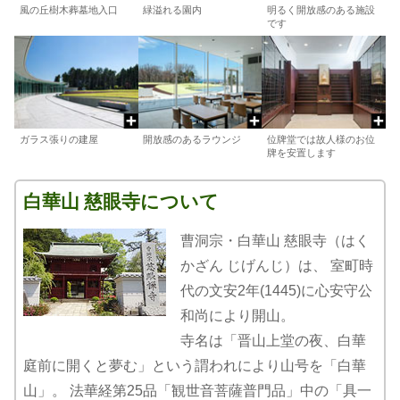
風の丘樹木葬墓地入口
緑溢れる園内
明るく開放感のある施設
です
ガラス張りの建屋
開放感のあるラウンジ
位牌堂では故人様のお位
牌を安置します
白華山 慈眼寺について
曹洞宗・白華山 慈眼寺（はく
かざん じげんじ）は、 室町時
代の文安2年(1445)に心安守公
和尚により開山。
寺名は「晋山上堂の夜、白華
庭前に開くと夢む」という謂われにより山号を「白華
山」。 法華経第25品「観世音菩薩普門品」中の「具一