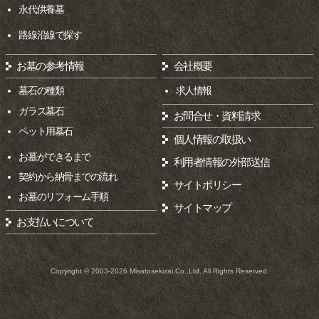
永代供養墓
路線沿線で探す
お墓の参考情報
会社概要
墓石の種類
求人情報
ガラス墓石
お問合せ・資料請求
ペット用墓石
個人情報の取扱い
お墓ができるまで
利用者情報の外部送信
契約から納骨までの流れ
サイトポリシー
お墓のリフォーム手順
サイトマップ
お支払いについて
Copyright © 2003-2026 Misatosekizai.Co.,Ltd.
All Rights Reserved.