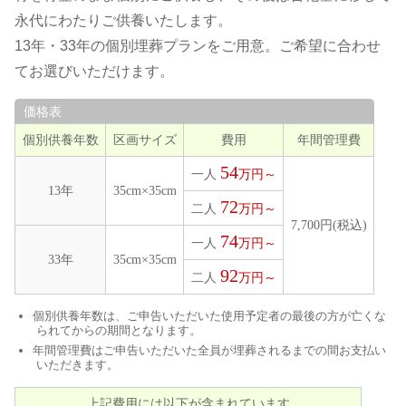
永代にわたりご供養いたします。
13年・33年の個別埋葬プランをご用意。ご希望に合わせ
てお選びいただけます。
価格表
個別供養年数
区画サイズ
費用
年間管理費
54
一人
万円～
13年
35cm×35cm
72
二人
万円～
7,700円(税込)
74
一人
万円～
33年
35cm×35cm
92
二人
万円～
個別供養年数は、ご申告いただいた使用予定者の最後の方が亡くな
られてからの期間となります。
年間管理費はご申告いただいた全員が埋葬されるまでの間お支払い
いただきます。
上記費用には以下が含まれています