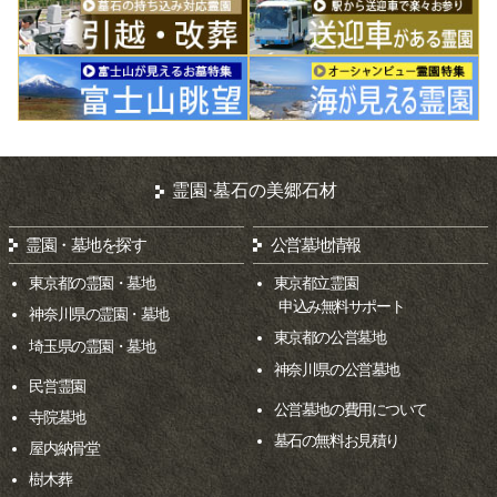
霊園·墓石の美郷石材
霊園・墓地を探す
公営墓地情報
東京都の霊園・墓地
東京都立霊園
申込み無料サポート
神奈川県の霊園・墓地
東京都の公営墓地
埼玉県の霊園・墓地
神奈川県の公営墓地
民営霊園
公営墓地の費用について
寺院墓地
墓石の無料お見積り
屋内納骨堂
樹木葬