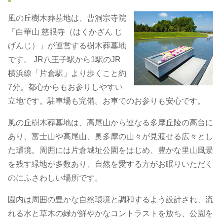
風の丘樹木葬墓地は、曹洞宗寺院
「白華山 慈眼寺（はくかざん じ
げんじ）」が運営する樹木葬墓地
です。 JR八王子駅から1駅のJR
横浜線「片倉駅」より歩くこと約
7分。都心からもお参りしやすい
立地です。駐車場も完備。お車でのお参りも安心です。
風の丘樹木葬墓地は、高尾山から連なる多摩丘陵の高台に
あり、富士山や高尾山、奥多摩の山々が見渡せる広々とし
た環境。周囲には片倉城址公園をはじめ、豊かな里山風景
を残す緑地が多数あり、自然を愛する方がお眠りいただく
のにふさわしい場所です。
園内は周囲の豊かな自然環境と調和するよう設計され、流
れる水と草木の緑が鮮やかなコントラストを放ち、公園を