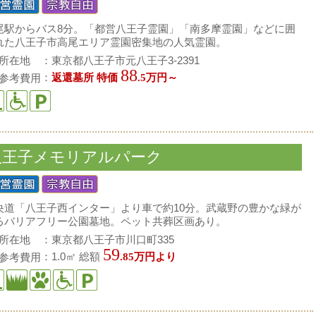
尾駅からバス8分。「都営八王子霊園」「南多摩霊園」などに囲
れた八王子市高尾エリア霊園密集地の人気霊園。
所在地
東京都八王子市元八王子3-2391
88
参考費用
返還墓所 特価
.5万円～
八王子メモリアルパーク
央道「八王子西インター」より車で約10分。武蔵野の豊かな緑が
るバリアフリー公園墓地。ペット共葬区画あり。
所在地
東京都八王子市川口町335
59
1.0㎡ 総額
参考費用
.85万円より