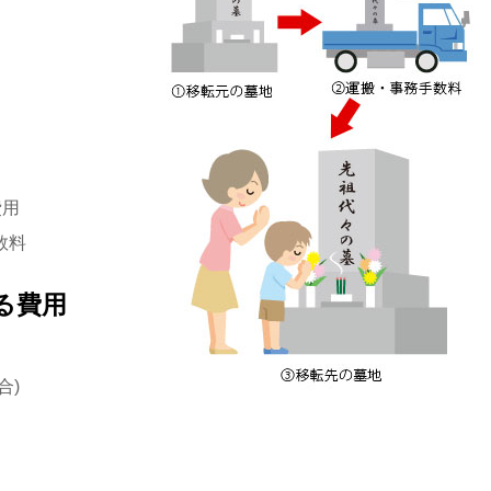
費用
数料
る費用
合)