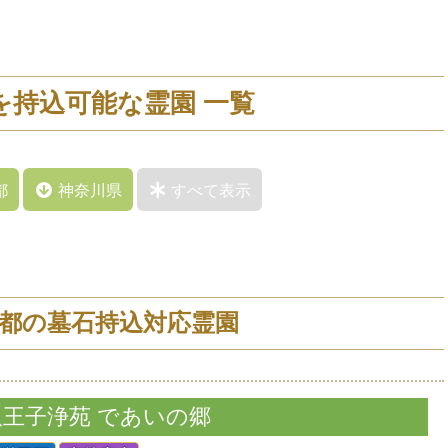
を持込可能な霊園 一覧
都
神奈川県
すべて表示
都の墓石持込対応霊園
八王子浄苑 であいの郷