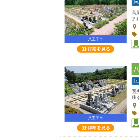
高
ま
八王子市
圏
残
八王子市