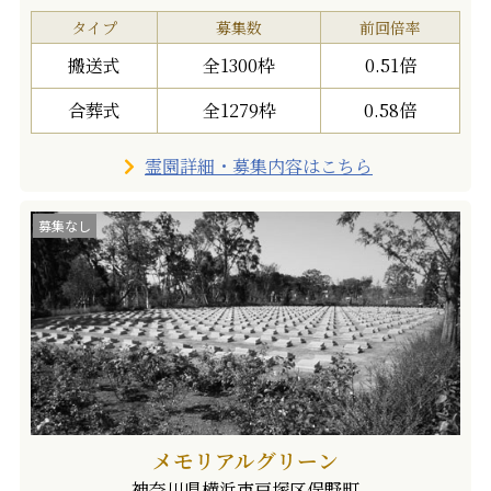
タイプ
募集数
前回倍率
搬送式
全1300枠
0.51倍
合葬式
全1279枠
0.58倍
霊園詳細・募集内容はこちら
募集なし
メモリアルグリーン
神奈川県横浜市戸塚区俣野町