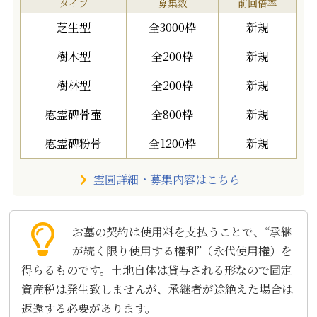
タイプ
募集数
前回倍率
芝生型
全3000枠
新規
樹木型
全200枠
新規
樹林型
全200枠
新規
慰霊碑骨壷
全800枠
新規
慰霊碑粉骨
全1200枠
新規
霊園詳細・募集内容はこちら
お墓の契約は使用料を支払うことで、“承継
が続く限り使用する権利”（永代使用権）を
得らるものです。土地自体は貸与される形なので固定
資産税は発生致しませんが、承継者が途絶えた場合は
返還する必要があります。