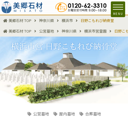
MENU
美郷石材 TOP
神奈川県
横浜市
日野こもれび納骨堂
美郷石材 TOP
公営墓地
神奈川県
横浜市営霊園
日野こ
公営墓地
屋内墓地
合葬墓地