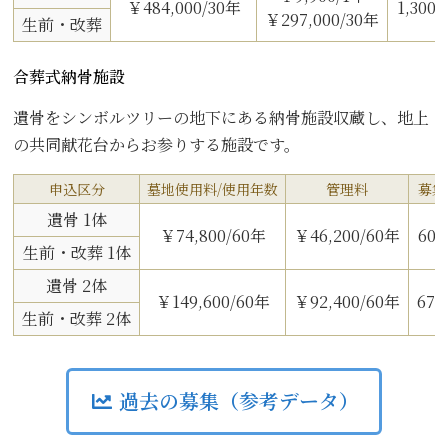
￥484,000/30年
1,300
￥297,000/30年
生前・改葬
合葬式納骨施設
遺骨をシンボルツリーの地下にある納骨施設収蔵し、地上
の共同献花台からお参りする施設です。
申込区分
墓地使用料/使用年数
管理料
募集
遺骨 1体
￥74,800/60年
￥46,200/60年
60
生前・改葬 1体
遺骨 2体
￥149,600/60年
￥92,400/60年
67
生前・改葬 2体
過去の募集（参考データ）