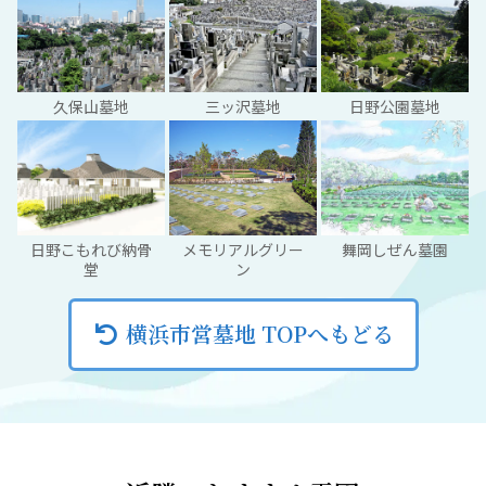
久保山墓地
三ッ沢墓地
日野公園墓地
日野こもれび納骨
メモリアルグリー
舞岡しぜん墓園
堂
ン
横浜市営墓地 TOPへもどる