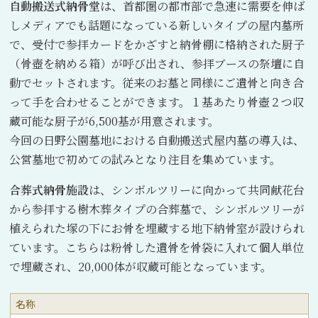
自動搬送式納骨堂
は、首都圏の都市部で急速に需要を伸ば
しメディアでも話題になっている新しいタイプの屋内墓所
で、受付で参拝カードをかざすと納骨棚に格納された厨子
（骨壺を納める箱）が呼び出され、参拝ブースの祭壇に自
動でセットされます。従来のお墓と同様にご遺骨と向き合
って手を合わせることができます。１基あたり骨壺２つ収
蔵可能な厨子が6,500基が用意されます。
今回の日野公園墓地における自動搬送式屋内墓の導入は、
公営墓地で初めての試みとなり注目を集めています。
合葬式納骨施設
は、シンボルツリーに向かって共同献花台
から参拝する樹木葬タイプの合葬墓で、シンボルツリーが
植えられた塚の下にお骨を埋蔵する地下納骨室が設けられ
ています。こちらは粉骨した遺骨を骨袋に入れて個人単位
で埋蔵され、20,000体が収蔵可能となっています。
名称