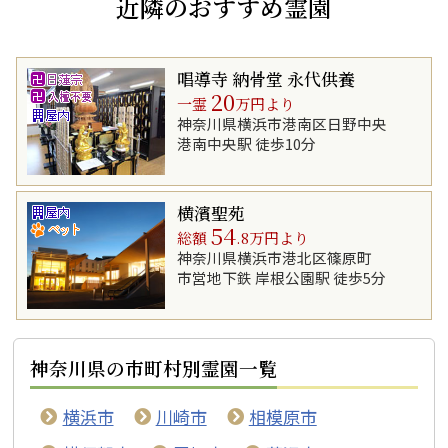
近隣のおすすめ霊園
唱導寺 納骨堂 永代供養
20
一霊
万円より
神奈川県横浜市港南区日野中央
港南中央駅 徒歩10分
横濱聖苑
54
総額
.8万円より
神奈川県横浜市港北区篠原町
市営地下鉄 岸根公園駅 徒歩5分
神奈川県の市町村別霊園一覧
横浜市
川崎市
相模原市