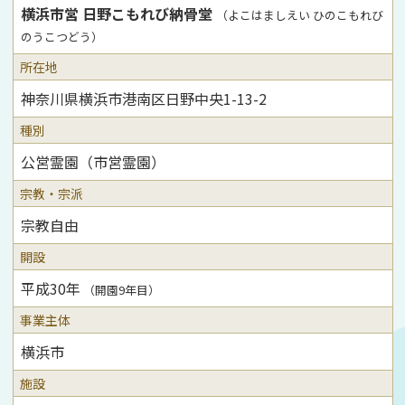
横浜市営 日野こもれび納骨堂
（よこはましえい ひのこもれび
のうこつどう）
所在地
神奈川県横浜市港南区日野中央1-13-2
種別
公営霊園（市営霊園）
宗教・宗派
宗教自由
開設
平成30年
（開園9年目）
事業主体
横浜市
施設