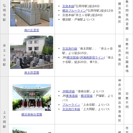
教
横
弘
京急本線
｢弘明寺駅｣徒歩8分
不
浜
明
横浜ブルーライン
｢弘明寺駅｣徒歩12分
問
市
寺
京急本線｢井土ヶ谷駅｣徒歩9分
室
南
横浜駅・戸塚駅よりバス
内
駅
区
霊
園
南の丘霊堂
宗
教
井
横
京浜急行線
「南太田駅」、「井土ヶ谷
不
土
浜
駅」より徒歩15分。
問
ヶ
市
JR(
横須賀線
/
JR湘南新宿ライン
)「保土
公
南
谷
ケ谷駅」徒歩20分、車7分。
園
区
駅
墓
地
南太田霊園
神
奈
川
JR根岸線
「港南台駅」よりバス
県
宗
JR
東海道線
・
横須賀線
「戸塚駅」より
横
教
バス
浜
不
ブルーライン
「上永谷駅」よりバス
市
問
京浜急行本線
「上大岡駅」よりバス
港
上
横浜港南台霊園
南
大
区
岡
駅
市
横
営