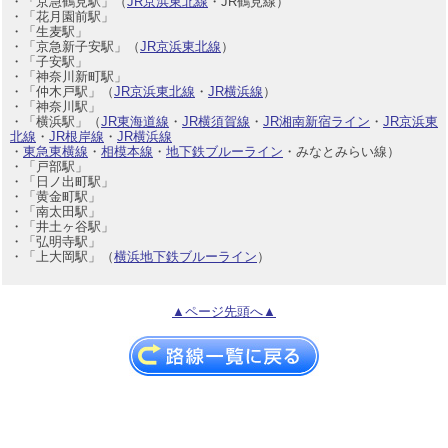
・「京急鶴見駅」（
JR京浜東北線
・JR鶴見線）
・「花月園前駅」
・「生麦駅」
・「京急新子安駅」（
JR京浜東北線
）
・「子安駅」
・「神奈川新町駅」
・「仲木戸駅」（
JR京浜東北線
・
JR横浜線
）
・「神奈川駅」
・「横浜駅」（
JR東海道線
・
JR横須賀線
・
JR湘南新宿ライン
・
JR京浜東
北線
・
JR根岸線
・
JR横浜線
・
東急東横線
・
相模本線
・
地下鉄ブルーライン
・みなとみらい線）
・「戸部駅」
・「日ノ出町駅」
・「黄金町駅」
・「南太田駅」
・「井土ヶ谷駅」
・「弘明寺駅」
・「上大岡駅」（
横浜地下鉄ブルーライン
）
▲ページ先頭へ▲