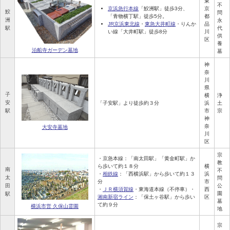
東
不
京浜急行本線
「鮫洲駅」徒歩3分、
京
鮫
問
「青物横丁駅」徒歩5分。
都
洲
永
JR京浜東北線
・
東急大井町線
・りんか
品
駅
代
い線「大井町駅」徒歩8分
川
供
区
養
泊船寺ガーデン墓地
墓
神
奈
川
県
子
横
浄
安
「子安駅」より徒歩約３分
浜
土
駅
市
宗
神
奈
大安寺墓地
川
区
宗
・京急本線：「南太田駅」「黄金町駅」か
教
ら歩いて約１８分
横
南
不
・
相鉄線
：「西横浜駅」から歩いて約１３
浜
太
問
分
市
田
公
・
ＪＲ横須賀線
・東海道本線（不停車）・
西
園
駅
湘南新宿ライン
：「保土ヶ谷駅」から歩い
区
墓
て約９分
横浜市営 久保山霊園
地
宗