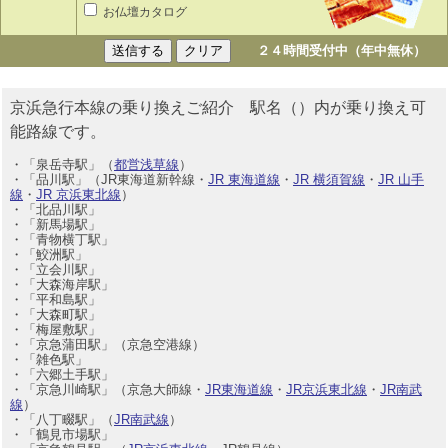
お仏壇カタログ
２４時間受付中（年中無休）
京浜急行本線の乗り換えご紹介 駅名（）内が乗り換え可
能路線です。
・「泉岳寺駅」（
都営浅草線
）
・「品川駅」（JR東海道新幹線・
JR 東海道線
・
JR 横須賀線
・
JR 山手
線
・
JR 京浜東北線
）
・「北品川駅」
・「新馬場駅」
・「青物横丁駅」
・「鮫洲駅」
・「立会川駅」
・「大森海岸駅」
・「平和島駅」
・「大森町駅」
・「梅屋敷駅」
・「京急蒲田駅」（京急空港線）
・「雑色駅」
・「六郷土手駅」
・「京急川崎駅」（京急大師線・
JR東海道線
・
JR京浜東北線
・
JR南武
線
）
・「八丁畷駅」（
JR南武線
）
・「鶴見市場駅」