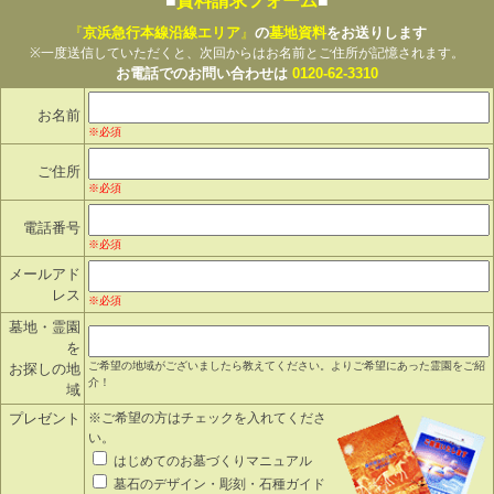
■
資料請求フォーム
■
『
京浜急行本線沿線エリア
』
の
墓地資料
をお送りします
※一度送信していただくと、次回からはお名前とご住所が記憶されます。
お電話でのお問い合わせは
0120-62-3310
お名前
※必須
ご住所
※必須
電話番号
※必須
メールアド
レス
※必須
墓地・霊園
を
ご希望の地域がございましたら教えてください。よりご希望にあった霊園をご紹
お探しの地
介！
域
プレゼント
※ご希望の方はチェックを入れてくださ
い。
はじめてのお墓づくりマニュアル
墓石のデザイン・彫刻・石種ガイド