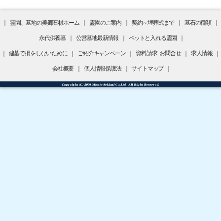
｜
霊園、墓地の美郷石材ホーム
｜
霊園のご案内
｜
契約～埋葬式まで
｜
墓石の種類
｜
永代供養墓
｜
公営墓地最新情報
｜
ペットと入れる霊園
｜
｜
建墓で損をしないために
｜
ご紹介キャンペーン
｜
資料請求･お問合せ
｜
求人情報
｜
会社概要
｜
個人情報保護法
｜
サイトマップ
｜