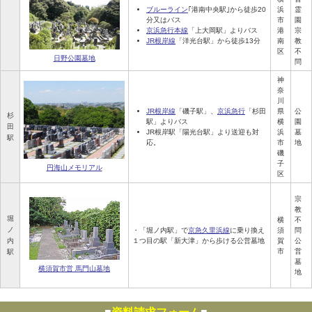
ブルーライン
｢港南中央駅｣から徒歩20
浜
霊
分又はバス
市
園
京浜急行本線
「上大岡駅」よりバス
港
宗
JR根岸線
「洋光台駅」から徒歩13分
南
教
区
不
日野公園墓地
問
神
奈
川
JR根岸線
「磯子駅」、
京浜急行
「杉田
県
公
杉
駅」よりバス
横
園
田
JR根岸駅「陽光台駅」より送迎も対
浜
墓
駅
応。
市
地
磯
子
円海山メモリアル
区
宗
教
堀
横
不
ノ
・「堀ノ内駅」で
京急久里浜線
に乗り換え
須
問
内
１つ目の駅「新大津」から歩ける公営墓地
賀
公
市
営
駅
墓
横須賀市営 馬門山墓地
地