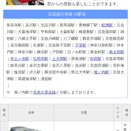
窓からの景観も楽しむことができます。
京浜急行本線 の駅名
泉岳寺駅｜品川駅｜北品川駅｜新馬場駅｜青物横丁駅｜
鮫洲駅
｜立会
川駅｜大森海岸駅｜平和島駅｜大森町駅｜梅屋敷駅｜京急蒲田駅｜雑
色駅｜六郷土手駅｜京急川崎駅｜八丁畷駅｜鶴見市場駅｜京急鶴見駅
｜花月園前駅｜生麦駅｜京急新子安駅｜
子安駅
｜神奈川新町駅｜仲木
戸駅｜神奈川駅｜横浜駅｜戸部駅｜日ノ出町駅｜黄金町駅｜
南太田駅
｜
井土ヶ谷駅
｜
弘明寺駅
｜
上大岡駅
｜屏風浦駅｜
杉田駅
｜京急富岡駅
｜能見台駅｜金沢文庫駅｜金沢八景駅｜追浜駅｜京急田浦駅｜安針塚
駅｜逸見駅｜汐入駅｜横須賀中央駅｜県立大学駅｜
堀ノ内駅
｜京急大
津駅｜馬堀海岸駅｜浦賀駅
※ 堀ノ内駅で
京急久里浜線
と分岐しまております。
エ
駅
備
名称
交通
リ
名
考
ア
宗
教