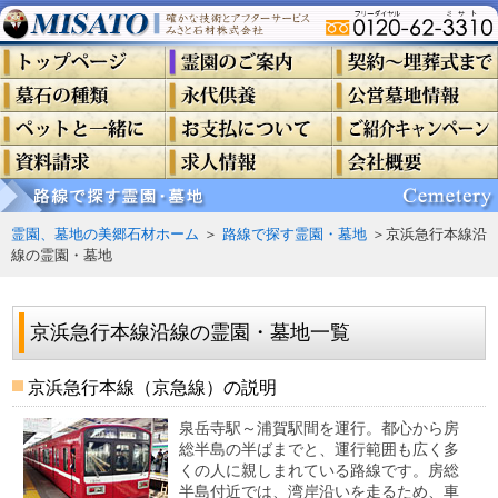
霊園、墓地の美郷石材ホーム
＞
路線で探す霊園・墓地
＞京浜急行本線沿
線の霊園・墓地
京浜急行本線沿線の霊園・墓地一覧
京浜急行本線（京急線）の説明
泉岳寺駅～浦賀駅間を運行。都心から房
総半島の半ばまでと、運行範囲も広く多
くの人に親しまれている路線です。房総
半島付近では、湾岸沿いを走るため、車