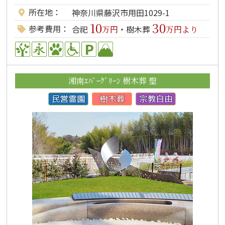
所在地
神奈川県藤沢市用田1029-1
10
30
参考費用
合祀
・樹木葬
万円
万円より
湘南ｴﾊﾞｰｸﾞﾘｰﾝ 樹木葬 聖