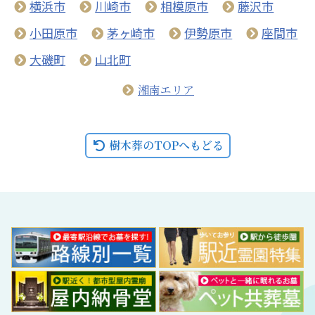
横浜市
川崎市
相模原市
藤沢市
小田原市
茅ヶ崎市
伊勢原市
座間市
大磯町
山北町
湘南エリア
樹木葬のTOPへもどる