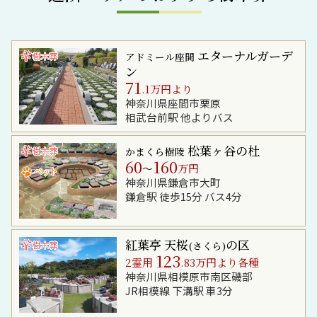
エターナルガーデ
アドミール座間
ン
71
.1万円より
神奈川県座間市栗原
相武台前駅 他よりバス
松葉ヶ谷の杜
かまくら樹陵
60
160
～
万円
神奈川県鎌倉市大町
鎌倉駅 徒歩15分 バス4分
紅葉亭 天桜
の区
(さくら)
123
2霊用
.83万円より各種
神奈川県相模原市南区磯部
JR相模線 下溝駅 車3分