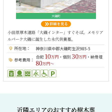
大磯町
小田原厚木道路「大磯インター」すぐそば。メモリア
ルパーク大磯に誕生した永代供養墓。
所在地
神奈川県中郡大磯町生沢985-5
10
30
合祀
・個別
・納骨壇
万円
万円
参考費用
80
万円～
近隣エリアのおすすめ樹木葬