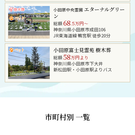
エターナルグリー
小田原中央霊園
ン
68
総額
.5万円～
神奈川県小田原市成田106
JR東海道線 鴨宮駅 徒歩20分
小田原富士見霊苑 樹木葬
58
総額
万円より
神奈川県小田原市下大井
新松田駅・小田原駅よりバス
市町村別 一覧