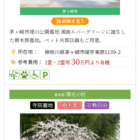
茅ヶ崎市
茅ヶ崎市堤の公園墓地 湘南エバーグリーンに誕生し
た樹木葬墓地。ペット共葬区画もご用意。
所在地
神奈川県茅ヶ崎市堤字東原1139-2
30
参考費用
1霊・2霊用
万円より各種
陽光の杜
樹木葬