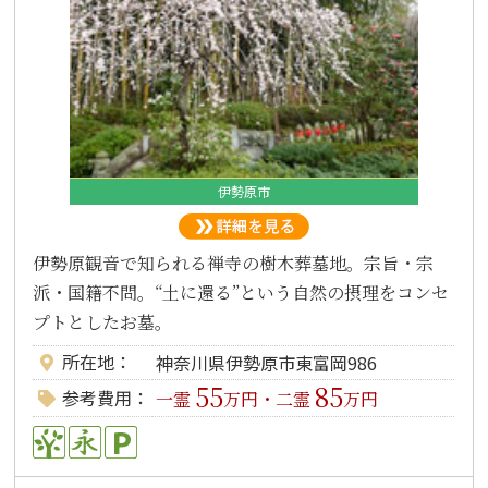
伊勢原市
伊勢原観音で知られる禅寺の樹木葬墓地。宗旨・宗
派・国籍不問。“土に還る”という自然の摂理をコンセ
プトとしたお墓。
所在地
神奈川県伊勢原市東富岡986
55
85
参考費用
一霊
万円・二霊
万円