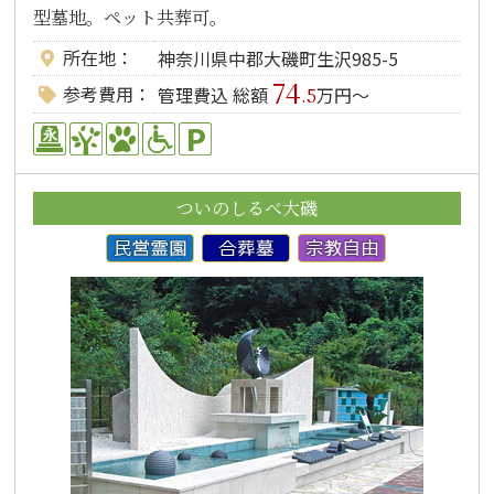
型墓地。ペット共葬可。
所在地
神奈川県中郡大磯町生沢985-5
74
参考費用
管理費込 総額
万円～
.5
ついのしるべ大磯