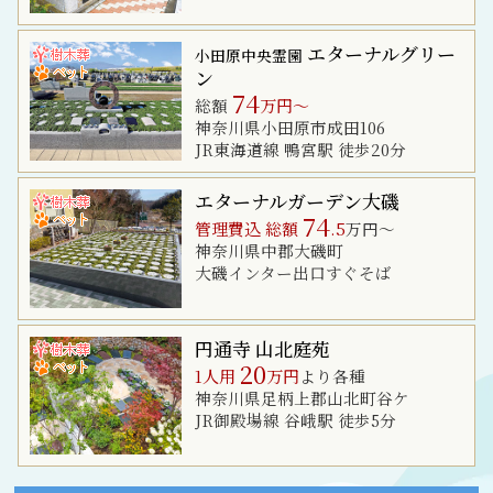
エターナルグリー
小田原中央霊園
ン
74
総額
万円～
神奈川県小田原市成田106
JR東海道線 鴨宮駅 徒歩20分
エターナルガーデン大磯
74
管理費込 総額
.5
万円～
神奈川県中郡大磯町
大磯インター出口すぐそば
円通寺 山北庭苑
20
1人用
万円
より各種
神奈川県足柄上郡山北町谷ケ
JR御殿場線 谷峨駅 徒歩5分