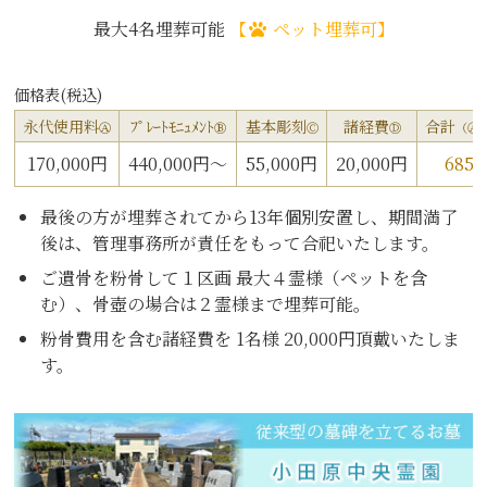
最大4名埋葬可能
【
ペット埋葬可】
価格表(税込)
永代使用料
ﾌﾟﾚｰﾄﾓﾆｭﾒﾝﾄ
基本彫刻
諸経費
合計
Ⓐ
Ⓑ
Ⓒ
Ⓓ
（Ⓐ
170,000円
440,000円～
55,000円
20,000円
685
最後の方が埋葬されてから13年個別安置し、期間満了
後は、管理事務所が責任をもって合祀いたします。
ご遺骨を粉骨して１区画 最大４霊様（ペットを含
む）、骨壺の場合は２霊様まで埋葬可能。
粉骨費用を含む諸経費を 1名様 20,000円頂戴いたしま
す。