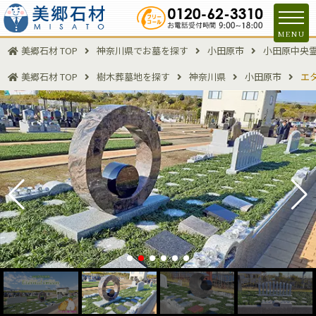
MENU
美郷石材 TOP
神奈川県でお墓を探す
小田原市
小田原中央
美郷石材 TOP
樹木葬墓地を探す
神奈川県
小田原市
エ