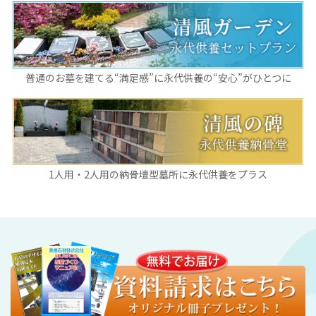
普通のお墓を建てる“満足感”に永代供養の“安心”がひとつに
1人用・2人用の納骨壇型墓所に永代供養をプラス