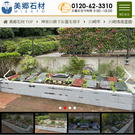
MENU
美郷石材 TOP
神奈川県でお墓を探す
川崎市
川崎清風霊園