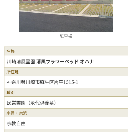
駐車場
名称
川崎清風霊園
清風フラワーベッド オハナ
所在地
神奈川県川崎市麻生区片平1515-1
種別
民営霊園（永代供養墓）
宗旨・宗派
宗教自由