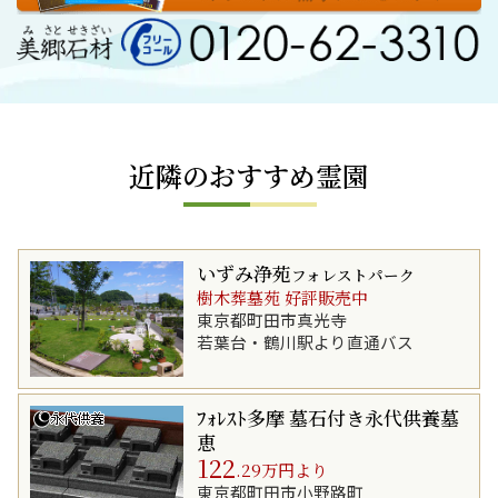
近隣のおすすめ霊園
いずみ浄苑
フォレストパーク
樹木葬墓苑 好評販売中
東京都町田市真光寺
若葉台・鶴川駅より直通バス
ﾌｫﾚｽﾄ多摩 墓石付き永代供養墓
恵
122
.29万円より
東京都町田市小野路町