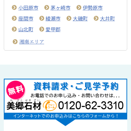
小田原市
茅ヶ崎市
伊勢原市
座間市
綾瀬市
大磯町
大井町
山北町
愛甲郡
湘南エリア