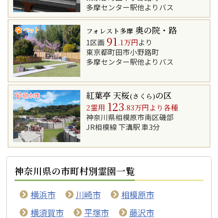
多摩センター駅他よりバス
奥の院・路
フォレスト多摩
91
1区画
.1万円
より
東京都町田市小野路町
多摩センター駅他よりバス
紅葉亭 天桜
の区
(さくら)
123
2霊用
.83万円より各種
神奈川県相模原市南区磯部
JR相模線 下溝駅 車3分
神奈川県の市町村別霊園一覧
横浜市
川崎市
相模原市
横須賀市
平塚市
藤沢市