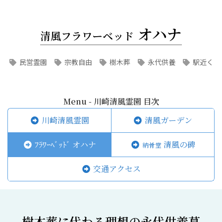
オハナ
清風フラワーベッド
民営霊園
宗教自由
樹木葬
永代供養
駅近く
Menu - 川崎清風霊園 目次
川崎清風霊園
清風ガーデン
ﾌﾗﾜｰﾍﾞｯﾄﾞ オハナ
清風の碑
納骨堂
交通アクセス
樹木葬に代わる理想の永代供養墓