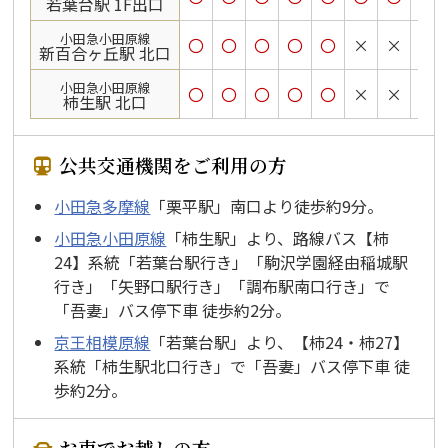
若葉台駅 1F出口
小田急小田原線
〇
〇
〇
〇
〇
×
×
×
新百合ヶ丘駅 北口
小田急小田原線
〇
〇
〇
〇
〇
×
×
×
柿生駅 北口
公共交通機関をご利用の方
小田急多摩線
「栗平駅」南口より徒歩約9分。
小田急小田原線
「柿生駅」より、路線バス【柿
24】系統「若葉台駅行き」「駒沢学園経由稲城駅
行き」「矢野口駅行き」「調布駅南口行き」で
「吾妻」バス停下車 徒歩約2分。
京王相模原線
「若葉台駅」より、【柿24・柿27】
系統「柿生駅北口行き」で「吾妻」バス停下車 徒
歩約2分。
お車でお越しの方