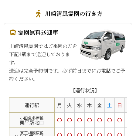
川崎清風霊園の行き方
霊園無料送迎車
川崎清風霊園ではご来園の方を
下記4駅まで送迎しておりま
す。
送迎は完全予約制です。必ず前日までにお電話でご予
約ください。
【運行状況】
運行駅
月
火
水
木
金
土
日
祝
小田急多摩線
〇
〇
〇
〇
〇
〇
〇
〇
栗平駅北口
京王相模原線
〇
〇
〇
〇
〇
〇
〇
〇