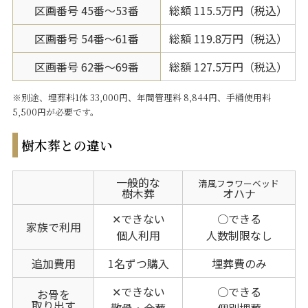
区画番号 45番～53番
総額 115.5万円（税込）
区画番号 54番～61番
総額 119.8万円（税込）
区画番号 62番～69番
総額 127.5万円（税込）
※別途、埋葬料1体 33,000円、年間管理料 8,844円、手桶使用料
5,500円が必要です。
樹木葬との違い
一般的な
清風フラワーベッド
樹木葬
オハナ
✕できない
○できる
家族で利用
個人利用
人数制限なし
追加費用
1名ずつ購入
埋葬費のみ
✕できない
○できる
お骨を
取り出す
散骨・合葬
個別埋葬