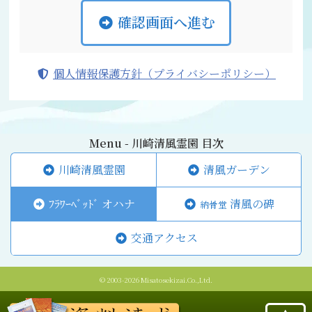
確認画面へ進む
個人情報保護方針（プライバシーポリシー）
Menu - 川崎清風霊園 目次
川崎清風霊園
清風ガーデン
ﾌﾗﾜｰﾍﾞｯﾄﾞ オハナ
清風の碑
納骨堂
交通アクセス
© 2003-2026 Misatosekizai.Co.,Ltd.