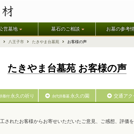
公営墓地
墓石のご相談
お墓の参考
す
八王子市
たきやま台墓苑
お客様の声
たきやま台墓苑 お客様の声
永久の祈り
永久の園
交通アク
供養付
永代供養墓
工されたお客様からお寄せいただいたご意見、ご感想、評価を