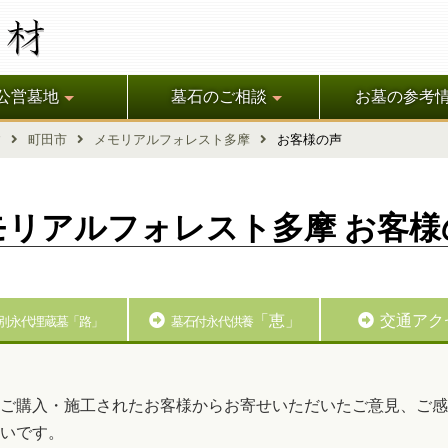
公営墓地
墓石のご相談
お墓の参考
す
町田市
メモリアルフォレスト多摩
お客様の声
モリアルフォレスト多摩 お客様
「恵」
交通アク
別永代埋蔵墓「路」
墓石付永代供養
ご購入・施工されたお客様からお寄せいただいたご意見、ご感
いです。