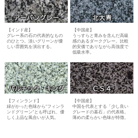
【インド産】
【中国産】
グレー系の石の代表的なもの
うっすらと青みを含んだ高級
のひとつ。淡いグリーンが優
感のあるダークグレー。比較
しい雰囲気を演出する。
的安価でありながら高強度で
低吸水率。
【フィンランド】
【中国産】
緑がかった色味から“フィンラ
中国を代表とする「少し良い
ンドグリーン”とも呼ばれ、優
グレードの墓石」の代表格。
しく上品な風合いが人気。
薄めの柔らかい色味が特徴。