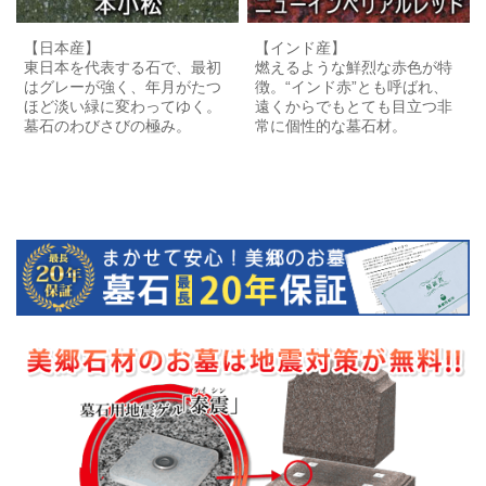
【日本産】
【インド産】
東日本を代表する石で、最初
燃えるような鮮烈な赤色が特
はグレーが強く、年月がたつ
徴。“インド赤”とも呼ばれ、
ほど淡い緑に変わってゆく。
遠くからでもとても目立つ非
墓石のわびさびの極み。
常に個性的な墓石材。