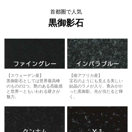
首都圏で人気
黒御影石
【スウェーデン産】
【南アフリカ産】
黒御影石としては世界最高峰
宝石のようにも見える美しい
のものの1つ。艶のある高級感
結晶のラメが入り、青みがか
と世界一ともいわれる硬さが
った黒御影。光が当たると輝
魅力。
く。