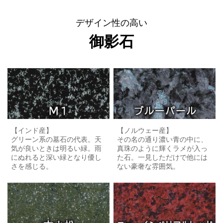
デザイン性の高い
御影石
【インド産】
【ノルウェー産】
グリーン系の墓石の代表。天
その名の通り濃い青の中に、
気が良いときは明るい緑。雨
真珠のように輝くラメが入っ
にぬれると深い緑となり優し
た石。一見しただけで他には
さを感じる。
ない豪奢な雰囲気。