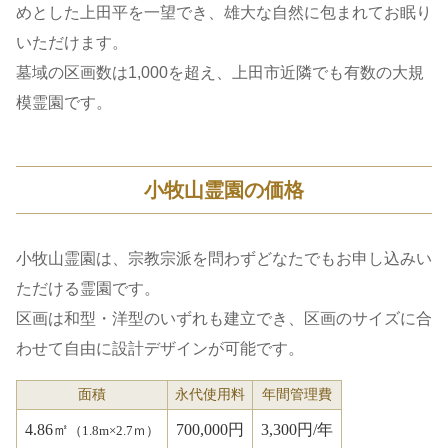
めとした上田平を一望でき、雄大な自然に包まれてお眠り
いただけます。
墓域の区画数は1,000を超え、上田市近隣でも有数の大規
模霊園です。
小牧山霊園の価格
小牧山霊園は、宗教宗派を問わずどなたでもお申し込みい
ただける霊園です。
区画は和型・洋型のいずれも建立でき、区画のサイズに合
わせて自由に設計デザインが可能です。
面積
永代使用料
年間管理費
4.86㎡
700,000円
3,300円/年
（1.8m×2.7ｍ）