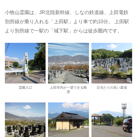
小牧山霊園は、JR北陸新幹線、しなの鉄道線、上田電鉄
別所線が乗り入れる「上田駅」より車で約10分。 上田駅
より別所線で一駅の「城下駅」からは徒歩圏内です。
霊園入口
上田市内が一望できる眺
日当たりの良い墓域
望