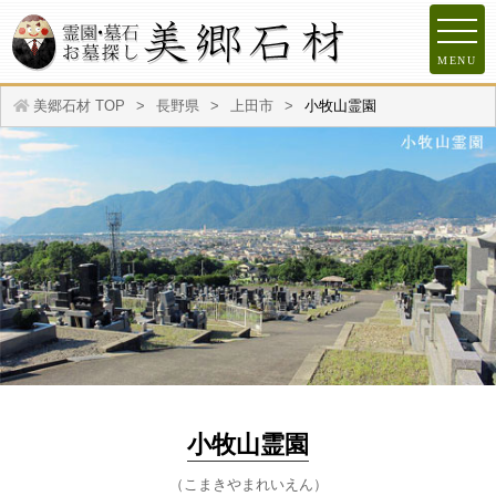
MENU
美郷石材 TOP
長野県
上田市
小牧山霊園
小牧山霊園
（こまきやまれいえん）