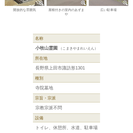
開放的な雰囲気
屋根付きの室内のあずま
広い駐車場
や
名称
小牧山霊園
（こまきやまれいえん）
所在地
長野県上田市諏訪形1301
種別
寺院墓地
宗旨・宗派
宗教宗派不問
設備
トイレ、休憩所、水道、駐車場