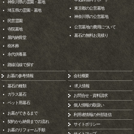
神奈川県の霊園・墓地
東京都の公営墓地
埼玉県の霊園・墓地
神奈川県の公営墓地
民営霊園
公営墓地の費用について
寺院墓地
墓石の無料お見積り
屋内納骨堂
樹木葬
永代供養墓
路線沿線で探す
お墓の参考情報
会社概要
墓石の種類
求人情報
ガラス墓石
お問合せ・資料請求
ペット用墓石
個人情報の取扱い
お墓ができるまで
利用者情報の外部送信
契約から納骨までの流れ
サイトポリシー
お墓のリフォーム手順
サイトマップ