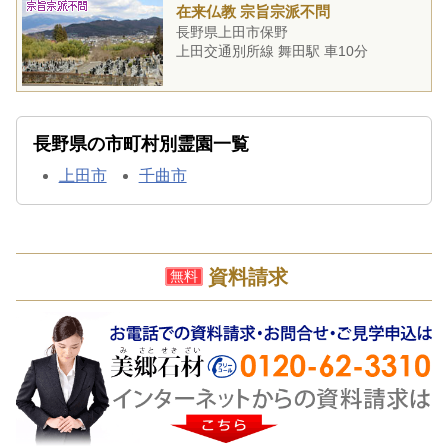
在来仏教 宗旨宗派不問
長野県上田市保野
上田交通別所線 舞田駅 車10分
長野県の市町村別霊園一覧
上田市
千曲市
資料請求
無料