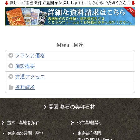
Menu - 目次
プランと価格
施設概要
交通アクセス
資料請求
霊園·墓石の美郷石材
霊園・墓地を探す
公営墓地情報
東京都の霊園・墓地
東京都立霊園
申込み無料サポート