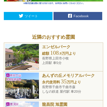
ツイート
Facebook
近隣のおすすめ霊園
エンゼルパーク
108
総額
.9万円より
長野県上田市小牧
上田駅 車5分
あんずの丘メモリアルパーク
35
永代使用料
万円より
長野県千曲市千曲市森
しなの鉄道 屋代駅 車20分
龍昌院 旭霊園