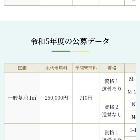
令和5年度の公募データ
区画
永代使用料
年間管理料
資格
M-
資格１
遺骨あり
M-
一般墓地 1㎡
250,000円
710円
N-
資格２
遺骨なし
N-
I-
資格１
遺骨あり