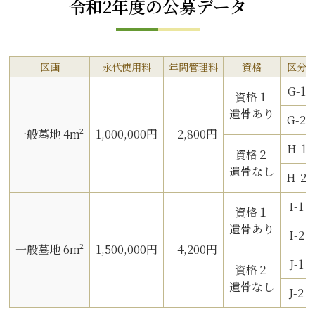
令和2年度の公募データ
区画
永代使用料
年間管理料
資格
区分
G-1
資格１
遺骨あり
G-2
一般墓地 4m²
1,000,000円
2,800円
H-1
資格２
遺骨なし
H-2
I-1
資格１
遺骨あり
I-2
一般墓地 6m²
1,500,000円
4,200円
J-1
資格２
遺骨なし
J-2