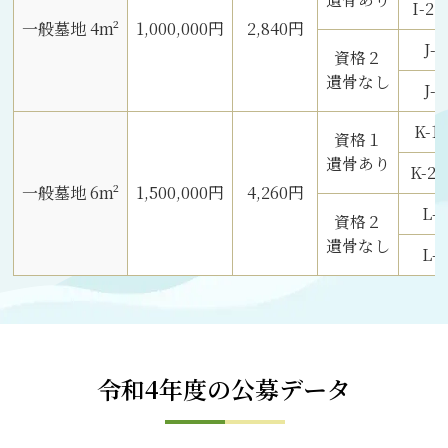
I-
一般墓地 4m²
1,000,000円
2,840円
J
資格２
遺骨なし
J-
K-
資格１
遺骨あり
K-
一般墓地 6m²
1,500,000円
4,260円
L-
資格２
遺骨なし
L-
令和4年度の公募データ