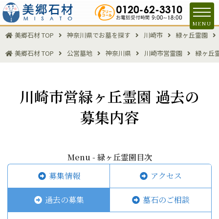
MENU
美郷石材 TOP
神奈川県でお墓を探す
川崎市
緑ヶ丘霊園
美郷石材 TOP
公営墓地
神奈川県
川崎市営霊園
緑ヶ丘
川崎市営緑ヶ丘霊園 過去の
募集内容
Menu - 緑ヶ丘霊園目次
募集情報
アクセス
過去の募集
墓石のご相談