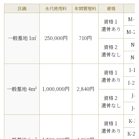
区画
永代使用料
年間管理料
資格
M-
資格１
遺骨あり
M-
一般墓地 1㎡
250,000円
710円
N-
資格２
遺骨なし
N-
I-
資格１
遺骨あり
I-
一般墓地 4m²
1,000,000円
2,840円
J
資格２
遺骨なし
J-
K-
資格１
遺骨あり
K-