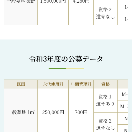
一般墓地 6m²
1,500,000円
4,260円
L-
資格２
遺骨なし
L-
令和3年度の公募データ
区画
永代使用料
年間管理料
資格
M-
資格１
遺骨あり
M-
一般墓地 1㎡
250,000円
700円
N-
資格２
遺骨なし
N-