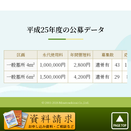
平成25年度の公募データ
区画
永代使用料
年間管理料
募集数
応
一般墓所 4m²
1,000,000円
2,800円
遺骨有
43
1,
一般墓所 6m²
1,500,000円
4,200円
遺骨有
29
8
© 2003-2026 Misatosekizai.Co.,Ltd.