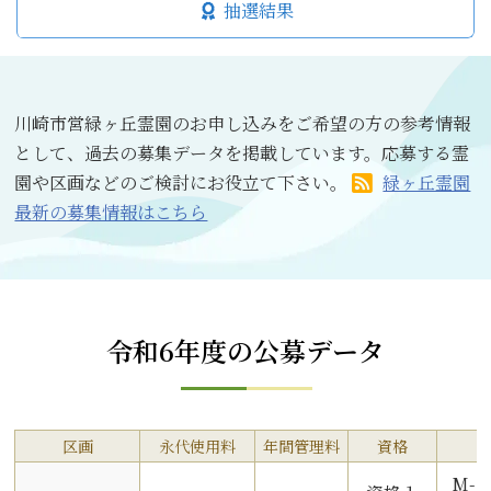
抽選結果
川崎市営緑ヶ丘霊園のお申し込みをご希望の方の参考情報
として、過去の募集データを掲載しています。応募する霊
園や区画などのご検討にお役立て下さい。
緑ヶ丘霊園
最新の募集情報はこちら
令和6年度の公募データ
区画
永代使用料
年間管理料
資格
M-