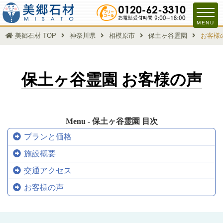
MENU
美郷石材 TOP
神奈川県
相模原市
保土ヶ谷霊園
お客様
保土ヶ谷霊園 お客様の声
Menu - 保土ヶ谷霊園 目次
プランと価格
施設概要
交通アクセス
お客様の声