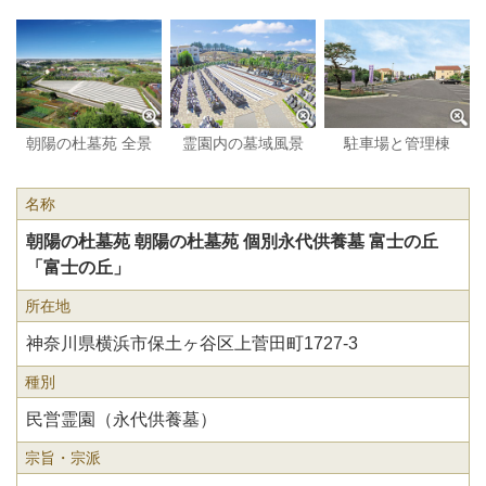
朝陽の杜墓苑 全景
霊園内の墓域風景
駐車場と管理棟
名称
朝陽の杜墓苑 朝陽の杜墓苑 個別永代供養墓 富士の丘
「富士の丘」
所在地
神奈川県横浜市保土ヶ谷区上菅田町1727-3
種別
民営霊園（永代供養墓）
宗旨・宗派