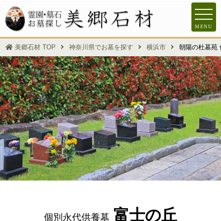
MENU
美郷石材 TOP
神奈川県でお墓を探す
横浜市
朝陽の杜墓苑 
富士の丘
個別永代供養墓