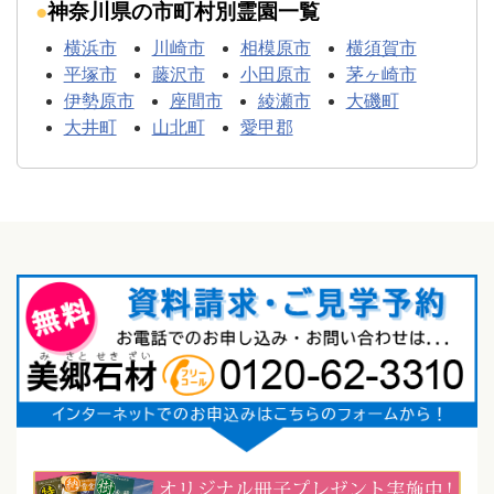
神奈川県の市町村別霊園一覧
横浜市
川崎市
相模原市
横須賀市
平塚市
藤沢市
小田原市
茅ヶ崎市
伊勢原市
座間市
綾瀬市
大磯町
大井町
山北町
愛甲郡