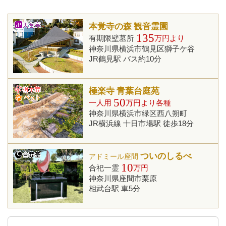
本覚寺の森 観音霊園
135
有期限壁墓所
万円より
神奈川県横浜市鶴見区獅子ケ谷
JR鶴見駅 バス約10分
極楽寺 青葉台庭苑
50
一人用
万円より各種
神奈川県横浜市緑区西八朔町
JR横浜線 十日市場駅 徒歩18分
ついのしるべ
アドミール座間
10
合祀一霊
万円
神奈川県座間市栗原
相武台駅 車5分