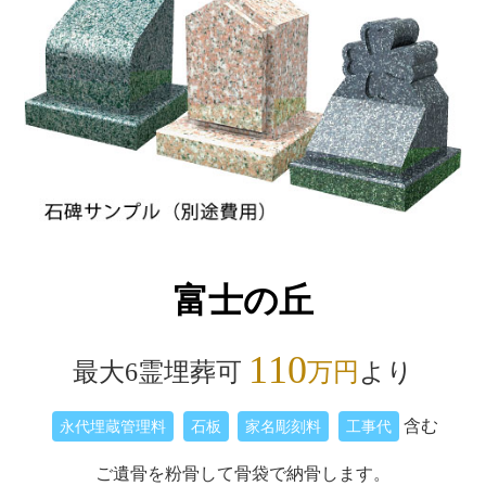
富士の丘
110
最大6霊埋葬可
万円
より
含む
永代埋蔵管理料
石板
家名彫刻料
工事代
ご遺骨を粉骨して骨袋で納骨します。