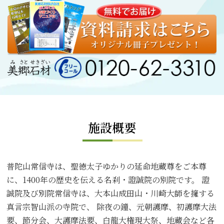
施設概要
普陀山常信寺は、聖徳太子ゆかりの延命地蔵尊をご本尊
に、1400年の歴史を伝える名刹・證誠院の別院です。 證
誠院及び別院常信寺は、大本山成田山・川崎大師を擁する
真言宗智山派の寺院で、 除夜の鐘、元朝護摩、初護摩大法
要、節分会、大護摩法要、白龍大権現大祭、地蔵会など各