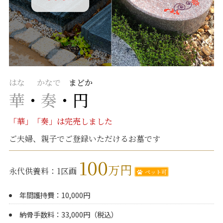
はな
かなで
まどか
華
・
奏
・
円
「華」「奏」は完売しました
ご夫婦、親子でご登録いただけるお墓です
100
万円
永代供養料：1区画
ペット可
年間護持費：10,000円
納骨手数料：33,000円（税込）