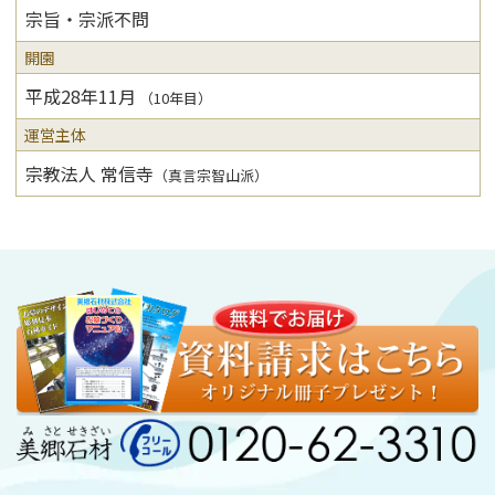
宗旨・宗派不問
開園
平成28年11月
（10年目）
運営主体
宗教法人 常信寺
（真言宗智山派）