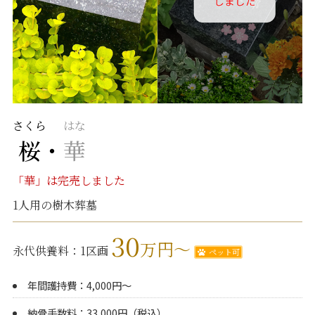
さくら
はな
桜
・
華
「華」は完売しました
1人用の樹木葬墓
30
万円～
永代供養料：1区画
ペット可
年間護持費：4,000円～
納骨手数料：33,000円（税込）