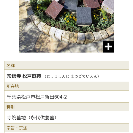
名称
常信寺 松戸庭苑
（じょうしんじ まつどていえん）
所在地
千葉県松戸市松戸新田604-2
種別
寺院墓地（永代供養墓）
宗旨・宗派