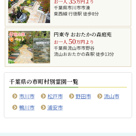
35
お一人
万円より
千葉県市川市市湊
東西線 行徳駅 徒歩8分
円東寺 おおたかの森庭苑
50
お一人
万円より
千葉県流山市市野谷
流山おおたかの森駅 徒歩13分
千葉県の市町村別霊園一覧
市川市
松戸市
野田市
流山市
鴨川市
浦安市