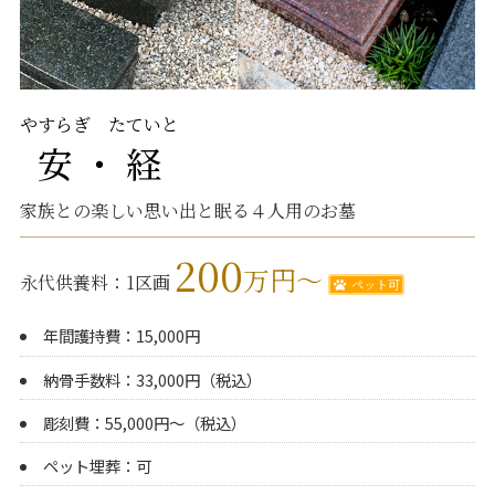
やすらぎ
たていと
安
・
経
家族との楽しい思い出と眠る４人用のお墓
200
万円～
永代供養料：1区画
ペット可
年間護持費：15,000円
納骨手数料：33,000円（税込）
彫刻費：55,000円～（税込）
ペット埋葬：可