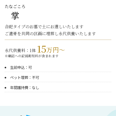
たなごころ
掌
合祀タイプのお墓で土にお還しいたします
ご遺骨を共同の区画に埋葬し永代供養いたします
15
万円～
永代供養料：1体
※廟誌への記銘彫刻料が含まれます
生前申込：可
ペット埋葬：不可
年間護持費：なし