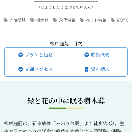
（じょうしんじ まつどていえん）
寺院墓地
樹木葬
永代供養
ペット供養
駅近く
松戸庭苑 - 目次
プランと価格
施設概要
交通アクセス
資料請求
緑と花の中に眠る樹木葬
松戸庭園は、新京成線「みのり台駅」より徒歩約3分。聖
徳太子のゆかりの延命地蔵尊を本尊とする證誠院の別院