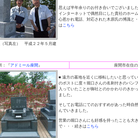
思えば半年余りのお付き合いでございまし
インターネットで偶然目にした貴社のホー
心惹かれ電話、対応された木原氏の博識と
は
こちら
屋（写真左） 平成２２年５月建
所：『
アドミール座間
』
座間市在住の
■ 遠方の墓地を近くに移転したいと思って
のポストに度々堀口さんの名刺付きのパン
入っていたことが御社とのかかわりのきか
ました。
そしてお電話にてのおすすめがあった時自
んでいきました。
営業の堀口さんにも好感を持ったことも大
で・・・続きは
こちら