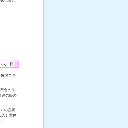
が家に書類
。
ら
 小川 様
を確保でき
、田舎の法
分達の終の
区）の霊園
二人）主体
た。