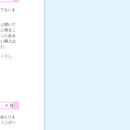
えてもいま
たと聞いて
りに帰るこ
近くにある
思い購入は
した。
っくりし、
Ｔ．Ｋ 様
にあたりま
とうござい