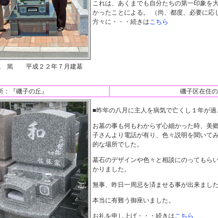
これは、あくまでも自分たちの第一印象を
かったことによる。 （尚、都度、必要に応
方々に・・・続きは
こちら
城 篤 平成２２年７月建墓
所：『磯子の丘』
磯子区在住の
■昨年の八月に主人を病気で亡くし１年が過
お墓の事も何もわからず心細かった時、美
子さんより電話が有り、色々説明を聞いて
的な場所でした。
墓石のデザインや色々と相談にのってもら
かりました。
無事、昨日一周忌を済ませる事が出来まし
本当に有難う御座いました。
お礼を申し上げ・・・続きは
こちら