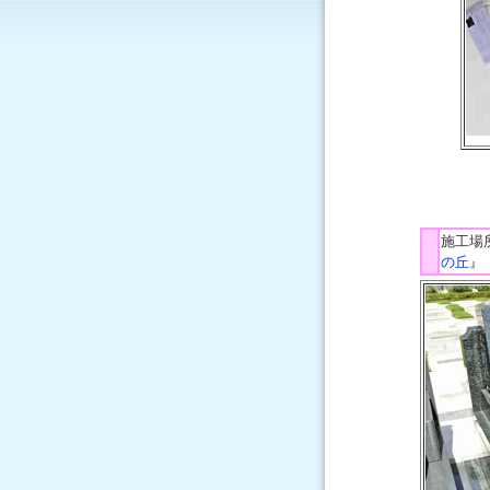
施工場
の丘
』