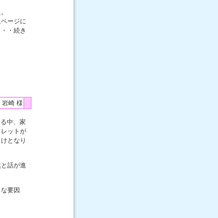
た。
ムページに
・・・続き
 岩崎 様
いる中、家
フレットが
っけとなり
然と話が進
きな要因