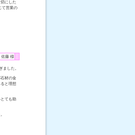
大切にした
じて営業の
 佐藤 様
ぎました。
郷石材の金
みると理想
いとても助
た。