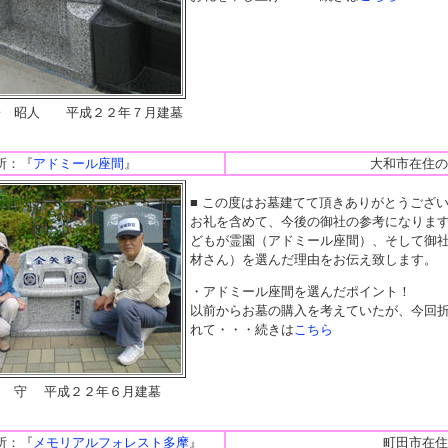
子 昭人 平成２２年７月建墓
所：『
アドミール座間
』
大和市在住の
■ この度はお墓建てて頂きありがとうござ
お礼を含めて、今後の御社の参考になりま
どもが霊園（アドミール座間）、そして御
材さん）を選んだ理由をお伝え致します。
・アドミール座間を選んだポイント！
以前からお墓の購入を考えていたが、今回
れて・・・続きは
こちら
口 守 平成２２年６月建墓
所：『
メモリアルフォレスト多摩
』
町田市在住