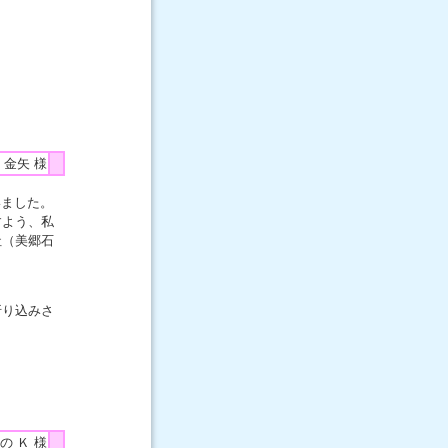
 金矢 様
いました。
すよう、私
社（美郷石
折り込みさ
の Ｋ 様