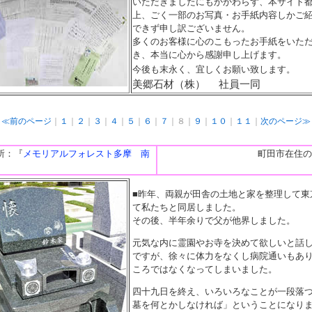
いただきましたにもかかわらず、本サイト
上、ごく一部のお写真・お手紙内容しかご
できず申し訳ございません。
多くのお客様に心のこもったお手紙をいた
き、本当に心から感謝申し上げます。
今後も末永く、宜しくお願い致します。
美郷石材（株） 社員一同
≪前のページ
｜
１
｜
２
｜
３
｜
４
｜
５
｜
６
｜
７
｜８｜
９
｜
１０
｜
１１
｜
次のページ≫
所：『
メモリアルフォレスト多摩 南
町田市在住の
■昨年、両親が田舎の土地と家を整理して東
て私たちと同居しました。
その後、半年余りで父が他界しました。
元気な内に霊園やお寺を決めて欲しいと話
ですが、徐々に体力をなくし病院通いもあ
ころではなくなってしまいました。
四十九日を終え、いろいろなことが一段落
墓を何とかしなければ」ということになり