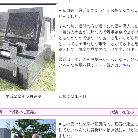
■ 私自身、最近までまったくお墓なんて考
せんでした。
そんな時、近所の方が近くにお墓を購入し
「自分の田舎が九州なので毎年家族で墓参
ともなかなかできないなぁ」と思いながら
といつでも子供たちが来ることができると
別として、気楽な見学のつもりで出かけま
最近は、ずいぶんお墓もかわったな～とび
いろんなお墓を見て・・・続きは
こちら
須 平成２２年５月建墓
石種：Ｍ１－Ｈ
所：『朝陽の杜墓苑』
横浜市在住の 
■ この度はわが家の墓所購入、墓石の建立
してたいへんなお骨折りを頂き誠にありが
ました。