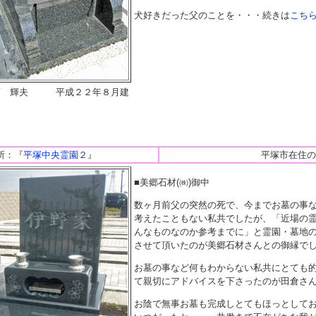
犬好きだった父のことを・・・続きは
こち
須 輝夫 平成２２年８月建
所：『
平塚中央霊園２
』
平塚市在住の
■美郷石材(㈱)御中
数ヶ月前父の突然の死で、今までお墓の事
考えたこともない私共でしたが、「近場の
んなものなのか参考までに」と霊園・墓地
させて頂いたのが美郷石材さんとの御縁で
お墓の事など何もわからない私共にとても
て親切にアドバイスを下さったのが田倉さ
お陰で無事お墓も完成しとてもほっとして