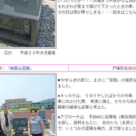
いつだったか・・・共働きで不在がちな我
をわざわざ家まで届けて下さったときの事
その日は雨が降りしきる・・・続きは
こち
倉 広行 平成２２年８月建墓
所：『
南葉山霊園
』
戸塚区在住の
■’やすらぎの里’に、まさに『安穏』の場所
ました。
●キッカケは、 リタイヤしたばかりの今春
事に出かけた際、 将来に備え、そろそろ自
棲家の確保も必要と考えた。
●アプローチは、 手始めに近隣地（横浜地
を探し、資料をもとに、 自分たち（女房と
で、いくつかの霊園を極力、足で巡りまし