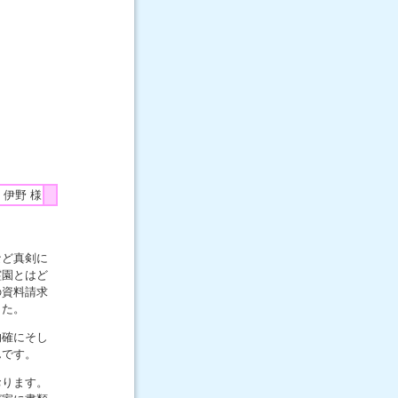
ら
 伊野 様
など真剣に
霊園とはど
の資料請求
した。
的確にそし
んです。
おります。