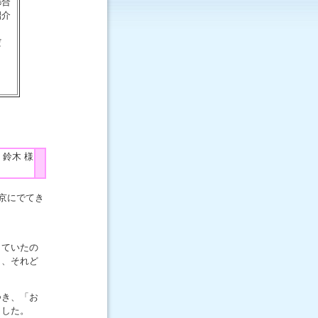
都合
紹介
だ
 鈴木 様
京にでてき
していたの
り、それど
つき、「お
ました。