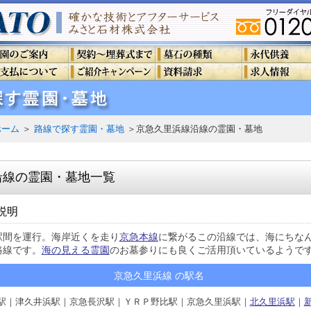
ホーム
＞
路線で探す霊園・墓地
＞京急久里浜線沿線の霊園・墓地
沿線の霊園・墓地一覧
説明
駅間を運行。海岸近くを走り
京急本線
に繋がるこの沿線では、海にちな
路線です。
海の見える霊園
のお墓参りにも良くご活用頂いているようで
京急久里浜線 の駅名
駅｜津久井浜駅｜京急長沢駅｜ＹＲＰ野比駅｜京急久里浜駅｜
北久里浜駅
｜