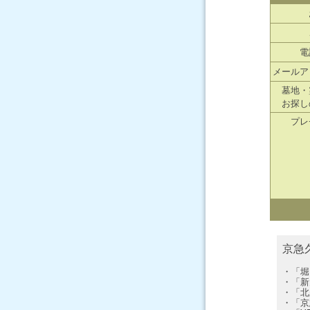
電
メールア
墓地・
お探し
プレ
京急
・「堀
・「新
・「北
・「京