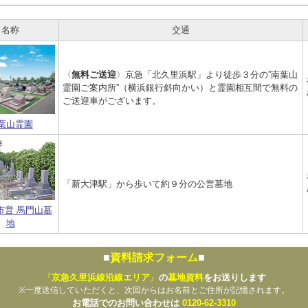
名称
交通
〈
無料ご送迎
〉京急「北久里浜駅」より徒歩３分の”南葉山
霊園ご案内所”（横浜銀行斜向かい）と霊園相互間で無料の
ご送迎車がございます。
葉山霊園
「新大津駅」から歩いて約９分の公営墓地
市営 馬門山墓
地
■
資料請求フォーム
■
『
京急久里浜線沿線エリア
』
の
墓地資料
をお送りします
※一度送信していただくと、次回からはお名前とご住所が記憶されます。
お電話でのお問い合わせは
0120-62-3310