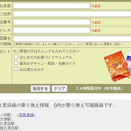
お名前
※必須
ご住所
話番号
※必須
ドレス
※必須
霊園を
の地域
ご希望の地域がございましたら教えてください。よりご希望にあった霊園をご紹介！
ゼント
※ご希望の方はチェックを入れてください。
はじめてのお墓づくりマニュアル
墓石のデザイン・彫刻・石種ガイド
お仏壇カタログ
２４時間受付中（年中無休）
久里浜線の乗り換え情報 ()内が乗り換え可能路線です。
ノ内駅」（
京急本線
）
大津駅」
久里浜駅」
急久里浜駅」