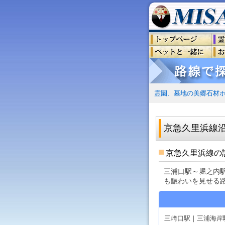
霊園、墓地の美郷石材
京急久里浜線
京急久里浜線の
三浦口駅～堀之内
も賑わいを見せる
三崎口駅｜三浦海岸