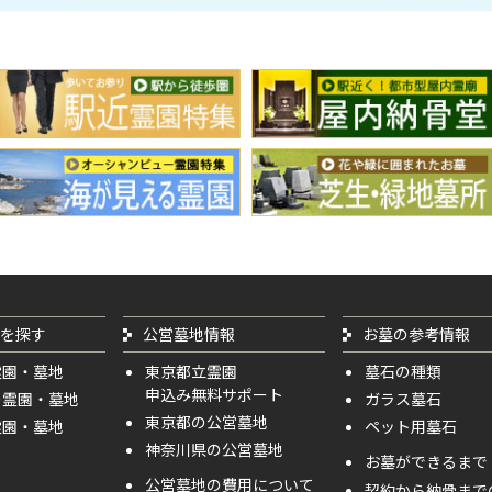
を探す
公営墓地情報
お墓の参考情報
霊園・墓地
東京都立霊園
墓石の種類
申込み無料サポート
の霊園・墓地
ガラス墓石
東京都の公営墓地
霊園・墓地
ペット用墓石
神奈川県の公営墓地
お墓ができるまで
公営墓地の費用について
契約から納骨まで