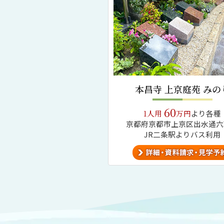
本昌寺 上京庭苑 みの
60
1人用
万円
より各種
京都府京都市上京区出水通六
JR二条駅よりバス利用