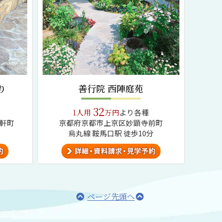
り
善行院 西陣庭苑
32
1人用
万円
より各種
軒町
京都府京都市上京区妙顕寺前町
烏丸線 鞍馬口駅 徒歩10分
ページ先頭へ