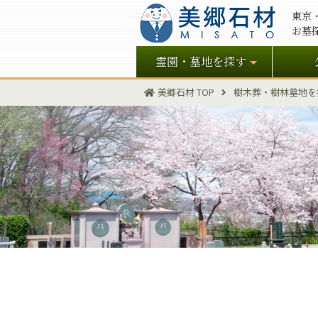
東京
お墓
霊園・墓地を探す
美郷石材 TOP
樹木葬・樹林墓地を