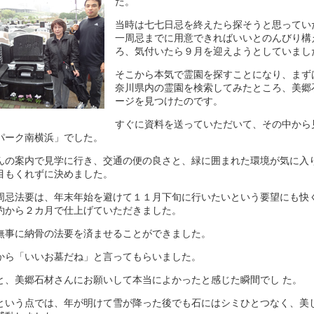
た。
当時は七七日忌を終えたら探そうと思ってい
一周忌までに用意できればいいとのんびり構
ろ、気付いたら９月を迎えようとしていまし
そこから本気で霊園を探すことになり、まず
奈川県内の霊園を検索してみたところ、美郷
ージを見つけたのです。
すぐに資料を送っていただいて、その中から
パーク南横浜」でした。
んの案内で見学に行き、交通の便の良さと、緑に囲まれた環境が気に入
目もくれずに決めました。
周忌法要は、年末年始を避けて１１月下旬に行いたいという要望にも快
約から２カ月で仕上げていただきました。
無事に納骨の法要を済ませることができました。
から「いいお墓だね」と言ってもらいました。
と、美郷石材さんにお願いして本当によかったと感じた瞬間でし た。
という点では、年が明けて雪が降った後でも石にはシミひとつなく、美