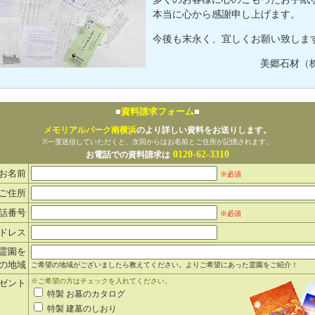
本当に心から感謝申し上げます。
今後も末永く、宜しくお願い致しま
美郷石材（
■
資料請求フォーム
■
メモリアルパーク南横浜
のより詳しい資料をお送りします。
※一度送信していただくと、次回からはお名前とご住所が記憶されます。
0120-62-3310
お電話での資料請求は
お名前
※必須
ご住所
話番号
※必須
ドレス
霊園を
の地域
ご希望の地域がございましたら教えてください。よりご希望にあった霊園をご紹介！
※ご希望の方はチェックを入れてください。
ゼント
特製 お墓のカタログ
特製 建墓のしおり