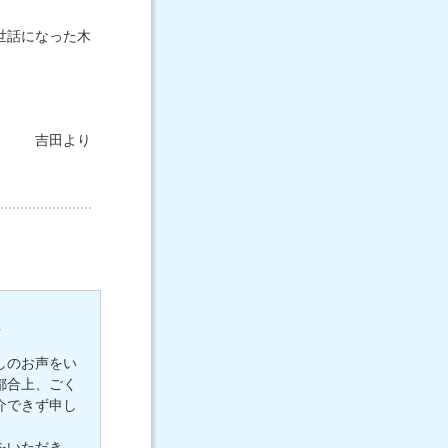
世話になった木
吉田より
しのお声をい
都合上、ごく
介できず申し
をいただき、