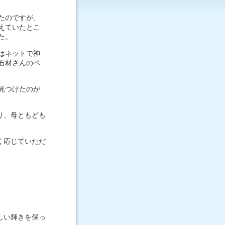
たのですが、
えていたとこ
た。
はネットで神
石材さんのペ
見つけたのが
り、母ともども
く応じていただ
しい輝きを保っ