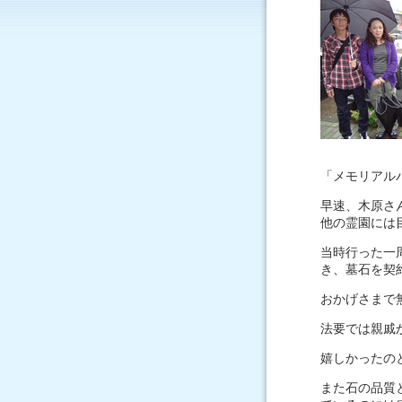
「メモリアル
早速、木原さ
他の霊園には
当時行った一
き、墓石を契
おかげさまで
法要では親戚
嬉しかったの
また石の品質