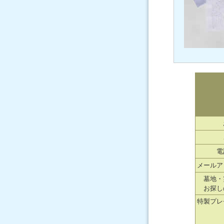
電
メールア
墓地・
お探し
特製プレ