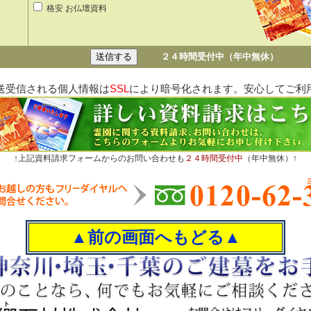
格安 お仏壇資料
２４時間受付中（年中無休）
送受信される個人情報は
SSL
により暗号化されます。安心してご利
↑上記資料請求フォームからのお問い合わせも
２４時間受付中
（年中無休）↑
▲前の画面へもどる▲