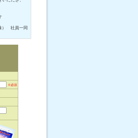
す
株） 社員一同
※必須