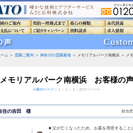
ホーム
＞
霊園ご案内
＞
神奈川の霊園墓地
＞ メモリアルパーク南横浜 ＞ 
メモリアルパーク南横浜 お客様の
≪前のページ
｜１｜２｜３｜次のページ≫
在住の吉田 様
担当営
■ 父が亡くなったため、お墓を用意すること