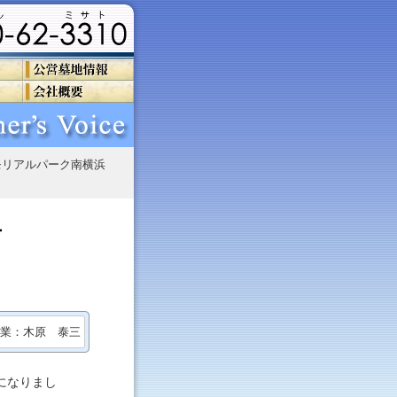
メモリアルパーク南横浜
声
業：木原 泰三
になりまし