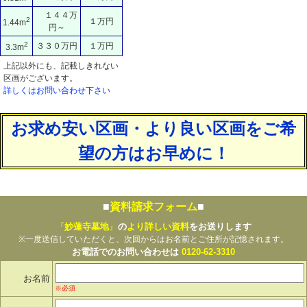
１４４万
2
１万円
1.44m
円～
2
３３０万円
１万円
3.3m
上記以外にも、記載しきれない
区画がございます。
詳しくはお問い合わせ下さい
お求め安い区画・より良い区画をご希
望の方はお早めに！
■
資料請求フォーム
■
『
妙蓮寺墓地
』
の
より詳しい資料
をお送りします
※一度送信していただくと、次回からはお名前とご住所が記憶されます。
お電話でのお問い合わせは
0120-62-3310
お名前
※必須