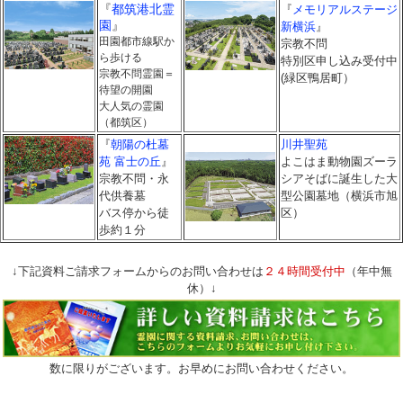
『
都筑港北霊
『
メモリアルステージ
園
』
新横浜
』
田園都市線駅か
宗教不問
ら歩ける
特別区申し込み受付中
宗教不問霊園＝
(緑区鴨居町）
待望の開園
大人気の霊園
（都筑区）
『
朝陽の杜墓
川井聖苑
苑 富士の丘
』
よこはま動物園ズーラ
宗教不問・永
シアそばに誕生した大
代供養墓
型公園墓地（横浜市旭
バス停から徒
区）
歩約１分
↓下記資料ご請求フォームからのお問い合わせは
２４時間受付中
（年中無
休）↓
数に限りがございます。お早めにお問い合わせください。