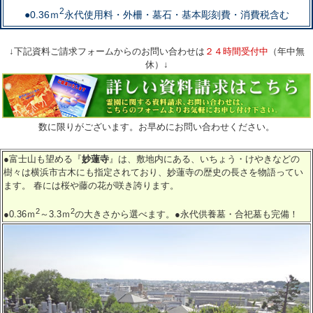
2
●0.36ｍ
永代使用料・外柵・墓石・基本彫刻費・消費税含む
↓下記資料ご請求フォームからのお問い合わせは
２４時間受付中
（年中無
休）↓
数に限りがございます。お早めにお問い合わせください。
●富士山も望める『
妙蓮寺
』は、敷地内にある、いちょう・けやきなどの
樹々は横浜市古木にも指定されており、妙蓮寺の歴史の長さを物語ってい
ます。 春には桜や藤の花が咲き誇ります。
2
2
●0.36ｍ
～3.3ｍ
の大きさから選べます。●永代供養墓・合祀墓も完備！