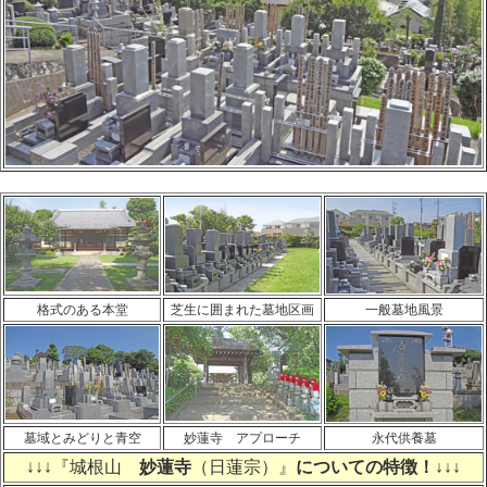
格式のある本堂
芝生に囲まれた墓地区画
一般墓地風景
墓域とみどりと青空
妙蓮寺 アプローチ
永代供養墓
↓↓↓『城根山
妙蓮寺
（日蓮宗）』
についての特徴！↓↓↓