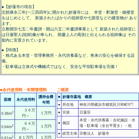
●【妙蓮寺の現在】
北朝康永三年(一三四四年)に開かれた妙蓮寺には、 本堂・釈迦堂・鐘楼堂
をはじめとして、 新築されたばかりの祖師堂や七面堂などの建造物が あり
ます。
立教開宗七五〇年慶讃・開山六五〇年慶讃事業として 新築された祖師堂に
は日蓮聖人(祖師)像が奉られ、 朗慶上人の彫刻と伝えられる祖師像は その
胎内に安置されています。
●【特徴】
・格式ある本堂・管理事務所・永代供養墓など、将来の安心を確保する設
備。
・駐車場は立体式や機械式ではなく、安全な平坦駐車場を完備！
■永代使用料・年間管理料
ご概要
護持会費
■
妙蓮寺墓地
概要
面積
永代使用料
年間
●
所在地
神奈川県横浜市都筑区川和町977
３６万
●
宗派
日蓮宗
2
１万円
0.36m
円～
本堂・永代供養墓・合祀施設・水
●
施設
６４万
場・駐車場（全台平置き）・他
2
１万円
0.64m
円～
●
経営主体
宗教法人 妙蓮寺
2
８１万円
１万円
0.81m