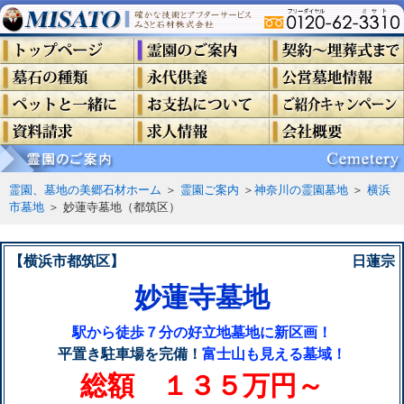
霊園、墓地の美郷石材ホーム
＞
霊園ご案内
＞
神奈川の霊園墓地
＞
横浜
市墓地
＞ 妙蓮寺墓地（都筑区）
【横浜市都筑区】
日蓮宗
妙蓮寺墓地
駅から徒歩７分の好立地墓地に新区画！
平置き駐車場を完備！
富士山も見える墓域！
総額 １３５万円～