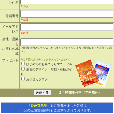
ご住所
※必須
電話番号
※必須
メールアド
レス
※必須
墓地・霊園
を
ご希望の地域がございましたら教えてください。よりご希望にあった霊園をご紹
お探しの地
介！
域
※ご希望の方はチェックを入れてください。
プレゼント
はじめてのお墓づくりマニュアル
墓石のデザイン・彫刻・石種ガイ
ド
お仏壇カタログ
２４時間受付中（年中無休）
『
妙蓮寺墓地
』
をご覧戴きました皆様は
↓↓↓下記の近隣霊園資料もご請求なされております。↓↓↓